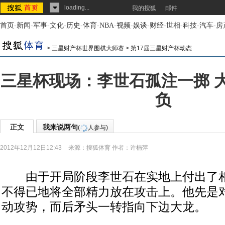
loading...
我的搜狐
邮件
首页
-
新闻
-
军事
-
文化
-
历史
-
体育
-
NBA
-
视频
-
娱谈
-
财经
-
世相
-
科技
-
汽车
-
房
>
三星财产杯世界围棋大师赛
>
第17届三星财产杯动态
三星杯现场：李世石孤注一掷 
负
正文
我来说两句
(
人参与)
2012年12月12日12:43
来源：
搜狐体育
作者：许楠萍
由于开局阶段李世石在实地上付出了相
不得已地将全部精力放在攻击上。他先是
动攻势，而后矛头一转指向下边大龙。