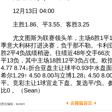
12月13日 04:00
主胜1.86、平3.55、客胜3.25
尤文图斯为联赛领头羊，主场6胜1平1
季意大利杯打进决赛，负于那不勒。卡利亚
胜2平4负战绩稍逊。往绩近48年交手66次
平13负，其中主场18胜12平3负占优。欧指9
4.77 8.74↓折合亚盘主让球半0.93中水
希尔1.29↑ 4.50 8.00与立博1.28↓ 4.50
平。竞彩主让1球宜走下盘。复选平/负。参
比0 。（Sean）
(责任编辑：kuner)