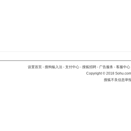
设置首页
-
搜狗输入法
-
支付中心
-
搜狐招聘
-
广告服务
-
客服中心
Copyright
©
2018 Sohu.com 
搜狐不良信息举