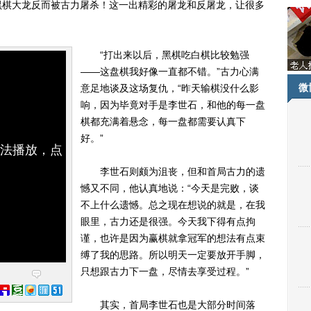
黑棋大龙反而被古力屠杀！这一出精彩的屠龙和反屠龙，让很多
“打出来以后，黑棋吃白棋比较勉强
——这盘棋我好像一直都不错。”古力心满
微
意足地谈及这场复仇，“昨天输棋没什么影
响，因为毕竟对手是李世石，和他的每一盘
棋都充满着悬念，每一盘都需要认真下
好。”
无法播放，点
李世石则颇为沮丧，但和首局古力的遗
憾又不同，他认真地说：“今天是完败，谈
不上什么遗憾。总之现在想说的就是，在我
眼里，古力还是很强。今天我下得有点拘
谨，也许是因为赢棋就拿冠军的想法有点束
缚了我的思路。所以明天一定要放开手脚，
只想跟古力下一盘，尽情去享受过程。”
其实，首局李世石也是大部分时间落