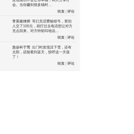
发现成功不会让你幸福，和人分享才
会。当你赚到很多钱时…
转发
|
评论
李英俊律师
哥们充话费输错号，替别
人交了100元，就打过去电话想让对方
充点回来。对方特郁闷地说…
转发
|
评论
急诊科于莺
出门时发现没下雪，还有
太阳，还能看到蓝天，惊呼这一天值
了！
转发
|
评论