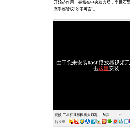
开始起作用，突然在中央发力后，李世石
高手都赞叹“妙不可言”。
由于您未安装flash播放器视频
击
这里
安装
视频-三星杯世界围棋大师赛 古力李
转发至：