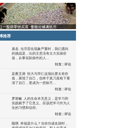
博推荐
袁岳
当浮层化现象严重时，我们遇到
的挑战是，出的主意没有太大实操价
值，从事实际操作的人…
转发
|
评论
足夜王涛
恒大与拜仁这场比赛太有价
值，展现了自己，也终于真刀真枪下看
清了自己，更成为一把标尺…
转发
|
评论
罗崇敏
人的生命本无意义，是学习和
实践赋予了它意义。应该把学习作为人
生的习惯和信仰。
转发
|
评论
陆琪
幸福是什么？当你功成名就时，