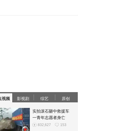
点视频
影视剧
综艺
原创
实拍滚石砸中救援车
一青年志愿者身亡
832,627
153