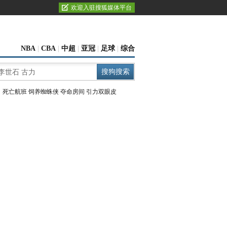
欢迎入驻搜狐媒体平台
NBA
|
CBA
|
中超
|
亚冠
|
足球
|
综合
：
死亡航班
饲养蜘蛛侠
夺命房间
引力双眼皮