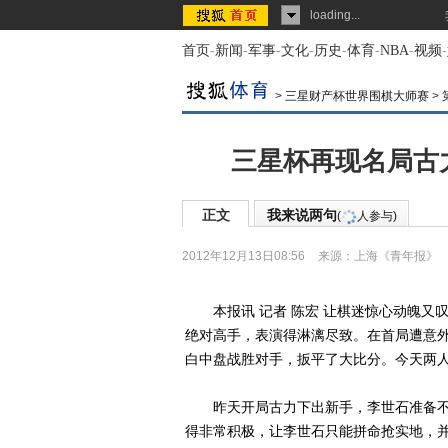
loading...
首页
-
新闻
-
军事
-
文化
-
历史
-
体育
-
NBA
-
视频
-
>
三星财产杯世界围棋大师赛
>
三星杯再现名局古
正文
我来说两句
(
人参与)
2012年12月13日08:56
来源：
上海《青年报》
本报讯 记者 陈宏 让棋迷惊心动魄又
绝对高手，表演得淋漓尽致。在首局遭意
白中盘战胜对手，扳平了大比分。今天两
昨天开局古力下出新手，李世石准备不
得非常积极，让李世石只能拼命抢实地，