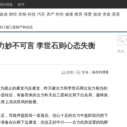
我的搜狐
邮件
娱谈
-
财经
-
世相
-
科技
-
汽车
-
房产
-
时尚
-
健康
-
教育
-
母婴
-
旅游
-
美食
-
星座
第17届三星财产杯动态
力妙不可言 李世石则心态失衡
热词
保存到博客
打印
字号
叹为观止的屠龙与反屠龙，昨天被古力和李世石两位实力相当的
外逆转后，有备而来的古力昨天在三星杯次局下出名局，最终执
人将上演决胜局的较量。
足，导致序盘阶段一直落后。信心十足的古力中盘阶段仍然下
并准备在白棋下边屠龙，但这正好中计——古力此前设置的陷阱