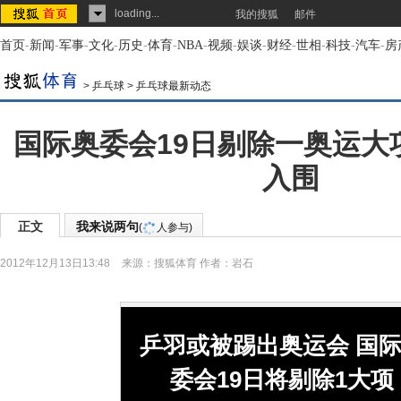
loading...
我的搜狐
邮件
首页
-
新闻
-
军事
-
文化
-
历史
-
体育
-
NBA
-
视频
-
娱谈
-
财经
-
世相
-
科技
-
汽车
-
房
>
乒乓球
>
乒乓球最新动态
国际奥委会19日剔除一奥运大
入围
正文
我来说两句
(
人参与)
2012年12月13日13:48
来源：
搜狐体育
作者：岩石
乒羽或被踢出奥运会 国
委会19日将剔除1大项