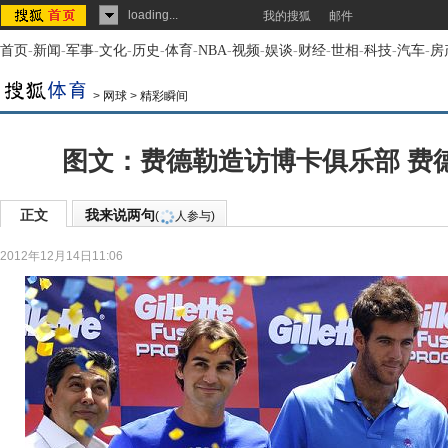
loading...
我的搜狐
邮件
首页
-
新闻
-
军事
-
文化
-
历史
-
体育
-
NBA
-
视频
-
娱谈
-
财经
-
世相
-
科技
-
汽车
-
房
>
网球
>
精彩瞬间
图文：费德勒造访博卡俱乐部 费
正文
我来说两句
(
人参与)
2012年12月14日11:06