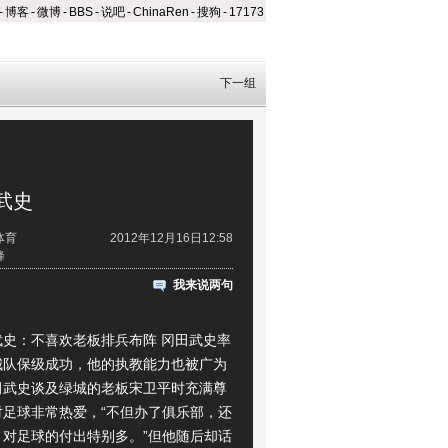
-
博客
-
微博
-
BBS
-
说吧
-
ChinaRen
-
搜狗
-
17173
下一组
武史
体育
2012年12月16日12:58
蜂
我来说两句
：不喜欢老板排兵布阵 冈田武史率
城队保级成功，他的执教能力也被广为
田武史谈及绿城的老板宋卫平时充满尊
对足球非常热爱，“不但办了俱乐部，还
，对足球的付出特别多。”但他随后却话