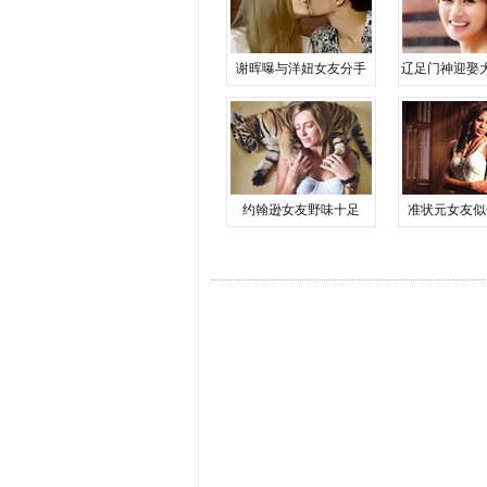
谢晖曝与洋妞女友分手
辽足门神迎娶
约翰逊女友野味十足
准状元女友似