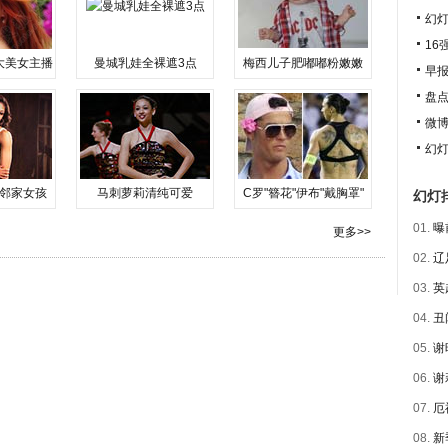
幻灯
16
大美女主播
曼城乳娃全裸遮3点
梅西儿子肥嘟嘟粉嫩嫩
早
盘点
微
幻
邻家女孩
马刺萝莉清纯可爱
C罗"簪花"伊布"戴胸罩"
幻灯
01.
曝
更多>>
02.
辽
03.
英
04.
丑
05.
谢
06.
谢
07.
厄
08.
新