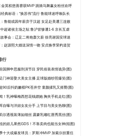
:金英权慈善赛获MVP 跳骑马舞赢女粉丝欢呼
强经典标语："换苏伟"流行 鲁能球迷呼唤队长
报：鲁能或因年薪弃于汉超 女足赴美遭三连败
中超诸侯主场之耻:鲁沪皆惨遭1-6 京长互虐
博故事会：辽足二将炮轰欠薪 徐亮谢国安球迷
灯：赵源熙大婚送深情一吻 安贞焕李荣杓道贺
排行
前国脚申思服刑演节目 穿民俗装表情诡异(图)
足门神迎娶大美女主播 足球版婚纱照爆笑(图)
超90后抖奶嫩模PK苍井空 童颜揉乳又摇臀(图)
闻！乳神曝梅西想花钱嫖她 胸夹手机走红(图)
晖自曝与洋妞女友分手 上节目与美女热聊(图)
莉尔透视装薄如细丝 露豪乳嘟红唇秀黑丝(图)
祖的妞儿果然GDS！不靠卖肉也能当女神(组图)
季十大或爆发球员：罗斯冲MVP 加索尔担重任