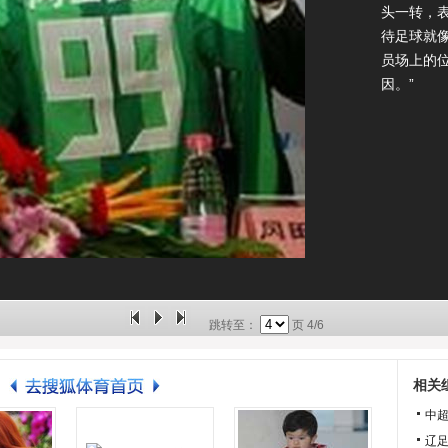
头一转，
待足球就
员场上的
因。”
跳转至：
页
4/6
相关
中超
辽足