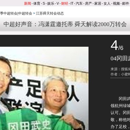
新闻
-
体育
-
S
-
娱乐
-
V
-
财经
-
IT
-
汽车
-
房产
-
家居
-
女人
-
视频
-
邮件
3赛季中超转会|中超转会
>
江苏舜天转会动态
中超好声音：冯潇霆邀托蒂 舜天解读2000万转会
4
/6
04冈田
来源：搜狐
作者：小蜜
冈田武史
领杭州绿
认可。冈
敬，称他
办了足校