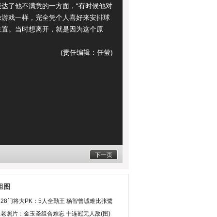
表达了他不满意的一方面，“有时候他对
像游戏一样，完全凭个人喜好来安排球
位置。当时想离开，就是因为这个原
(责任编辑：任莹)
下一页
组图
28门将大PK：5人全勤王 杨智曾诚难比张鹭
老照片：金玉圣组合难忘 十连冠无人敌(图)