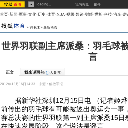
loading...
我的搜狐
邮件
首页
-
新闻
-
军事
-
文化
-
历史
-
体育
-
NBA
-
视频
-
娱谈
-
财经
-
世相
-
科技
-
汽车
-
房
>
羽毛球
>
最新动态
世界羽联副主席派桑：羽毛球
言
正文
我来说两句
(
人参与)
2012年12月16日14:33
来源：
解放军报
据新华社深圳12月15日电 （记者姬
前传出的羽毛球有可能被逐出奥运会一事
赛总决赛的世界羽联第一副主席派桑15日
在快速发展阶段，这个说法是谣言。