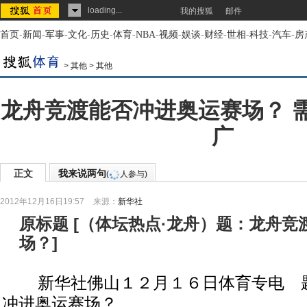
loading...
我的搜狐
邮件
首页
-
新闻
-
军事
-
文化
-
历史
-
体育
-
NBA
-
视频
-
娱谈
-
财经
-
世相
-
科技
-
汽车
-
房
>
其他
>
其他
龙舟竞渡能否冲进奥运赛场？ 
广
正文
我来说两句
(
人参与)
2012年12月16日19:57
来源：
新华社
原标题
[
（体坛热点·龙舟）题：龙舟竞
场？
]
新华社佛山１２月１６日体育专电 题
冲进奥运赛场？