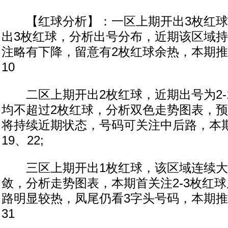
【红球分析】：一区上期开出3枚红球
出3枚红球，分析出号分布，近期该区域
注略有下降，留意有2枚红球余热，本期推荐
10
二区上期开出2枚红球，近期出号为2-1-1
均不超过2枚红球，分析双色走势图表，
将持续近期状态，号码可关注中后路，本期
19、22;
三区上期开出1枚红球，该区域连续大
敛，分析走势图表，本期首关注2-3枚红
路明显较热，凤尾仍看3字头号码，本期推荐
31