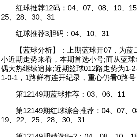
红球推荐12码：04、07、08、10、15、
25、28、30、31
红球推荐3胆码：04、10、31
【蓝球分析】：上期蓝球开07，为蓝二
小近期走势来看，本期首选小号;而从蓝球
偶大热继续追捧;近期篮球012路走势为1-2-1-2-0
1-0-1，1路鲜有连开纪录，重心仍看0路
第12149期蓝球推荐：03、06、11
第12149期红球综合推荐：04、07、08
19、22、25、28、30、31
第12149期精选8+2：04、08、10、18