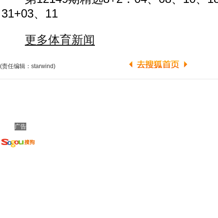
31+03、11
更多体育新闻
(责任编辑：starwind)
广告