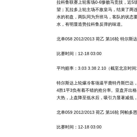
拉科鲁联赛上轮客场0-6惨败马竞技，近5
望；瓦拉多上轮主场不敌皇马，结束了两连
水的初盘，两队同为升班马，客队的状态
水，有明显造势拉科鲁反弹的味道。
北单058 2012/2013 荷乙 第16轮 特尔
比赛时间：12-18 03:00
平均赔率：3.03 3.38 2.10（截至北京时间
特尔斯达上轮爆冷客场逼平鹿特丹斯巴达
4胜1平3负有着不错的抢分率。亚盘开出
大热，上盘降至低水后，吸引力显著减低
北单059 2012/2013 荷乙 第16轮 阿帕多
比赛时间：12-18 03:00