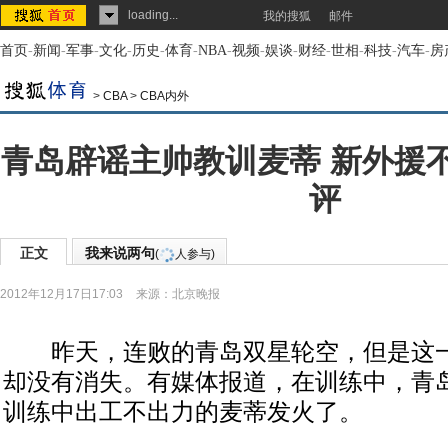
loading...
我的搜狐
邮件
首页
-
新闻
-
军事
-
文化
-
历史
-
体育
-
NBA
-
视频
-
娱谈
-
财经
-
世相
-
科技
-
汽车
-
房
>
CBA
>
CBA内外
青岛辟谣主帅教训麦蒂 新外援
评
正文
我来说两句
(
人参与)
2012年12月17日17:03
来源：
北京晚报
昨天，连败的青岛双星轮空，但是这一
却没有消失。有媒体报道，在训练中，青
训练中出工不出力的麦蒂发火了。