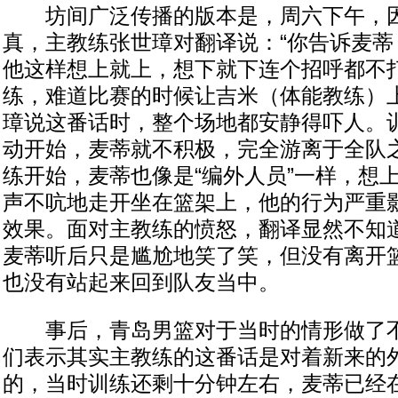
坊间广泛传播的版本是，周六下午，因
真，主教练张世璋对翻译说：“你告诉麦蒂
他这样想上就上，想下就下连个招呼都不
练，难道比赛的时候让吉米（体能教练）上
璋说这番话时，整个场地都安静得吓人。
动开始，麦蒂就不积极，完全游离于全队
练开始，麦蒂也像是“编外人员”一样，想
声不吭地走开坐在篮架上，他的行为严重
效果。面对主教练的愤怒，翻译显然不知
麦蒂听后只是尴尬地笑了笑，但没有离开
也没有站起来回到队友当中。
事后，青岛男篮对于当时的情形做了不
们表示其实主教练的这番话是对着新来的
的，当时训练还剩十分钟左右，麦蒂已经