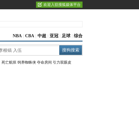
欢迎入驻搜狐媒体平台
NBA
|
CBA
|
中超
|
亚冠
|
足球
|
综合
：
死亡航班
饲养蜘蛛侠
夺命房间
引力双眼皮