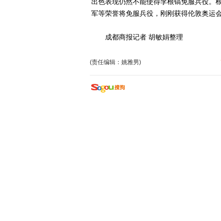
出色表现仍然不能使得李根镐免服兵役。根
军等荣誉将免服兵役，刚刚获得伦敦奥运
成都商报记者 胡敏娟整理
(责任编辑：姚雅男)