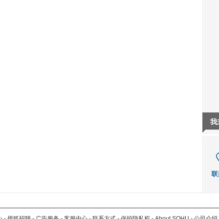
我
心
-
搜狐招聘
-
广告服务
-
客服中心
-
联系方式
-
保护隐私权
-
About SOHU
-
公司介绍