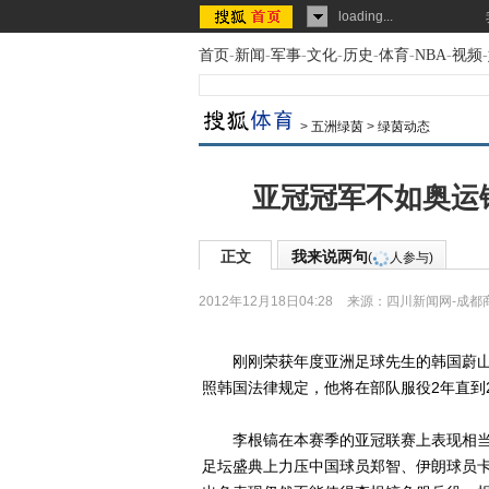
loading...
首页
-
新闻
-
军事
-
文化
-
历史
-
体育
-
NBA
-
视频
-
>
五洲绿茵
>
绿茵动态
亚冠冠军不如奥运
正文
我来说两句
(
人参与)
2012年12月18日04:28
来源：
四川新闻网-成都
刚刚荣获年度亚洲足球先生的韩国蔚山
照韩国法律规定，他将在部队服役2年直到2
李根镐在本赛季的亚冠联赛上表现相当
足坛盛典上力压中国球员郑智、伊朗球员