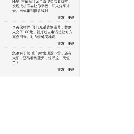
陆琪
幸福是什么？当你功成名就时，
发现成功不会让你幸福，和人分享才
会。当你赚到很多钱时…
转发
|
评论
李英俊律师
哥们充话费输错号，替别
人交了100元，就打过去电话想让对方
充点回来。对方特郁闷地说…
转发
|
评论
急诊科于莺
出门时发现没下雪，还有
太阳，还能看到蓝天，惊呼这一天值
了！
转发
|
评论