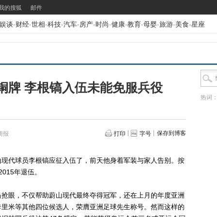
我的搜狐
邮件
娱谈
-
财经
-
世相
-
科技
-
汽车
-
房产
-
时尚
-
健康
-
教育
-
母婴
-
旅游
-
美食
-
星座
铜牌 李根镐入伍未能免服兵役
热词
保存到博客
商报
打印
字号
现代球员李根镐应征入伍了，前天他身着军装与家人告别。按
015年退伍。
抢眼，不仅帮助蔚山现代最终夺得冠军，还在上月的年度亚洲
卡里米等其他四位候选人，荣膺亚洲足球先生称号。然而这样的