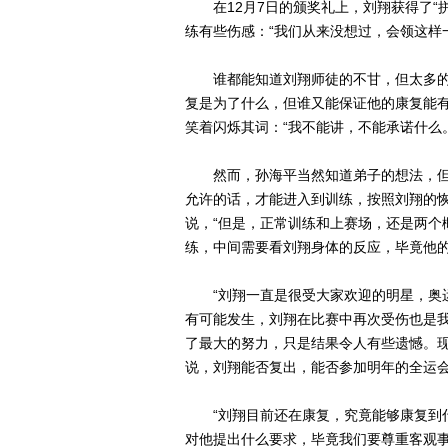
在12月7日的颁奖礼上，刘翔获得了“拼
练有些伤感：“我们从来没想过，会领这样
谁都能知道刘翔师徒的不甘，但太多的
复是为了什么，但谁又能保证他的康复能有
笑着闪烁其词：“我不能讲，不能承诺什么。
然而，孙海平当然知道弟子的想法，但他
允许的话，才能进入到训练，按照刘翔的恢
说，“但是，正常训练和上赛场，还是两个
练，中间需要看刘翔身体的反应，毕竟他的
“刘翔一直是很受大家欢迎的明星，奥运
有可能发生，刘翔在比赛中再次受伤也是
了最大的努力，只是结果令人有些遗憾。现
说，刘翔能否复出，能否参加明年的全运
“刘翔目前还在康复，究竟能够康复到什
对他提出什么要求，毕竟我们要尊重客观事