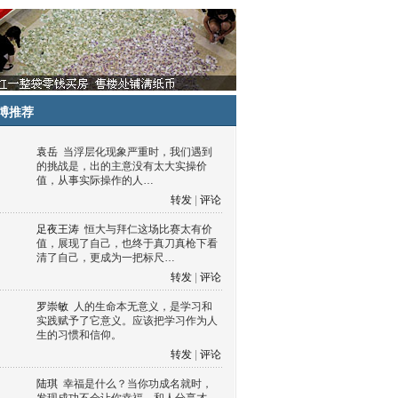
博推荐
袁岳
当浮层化现象严重时，我们遇到
的挑战是，出的主意没有太大实操价
值，从事实际操作的人…
转发
|
评论
足夜王涛
恒大与拜仁这场比赛太有价
值，展现了自己，也终于真刀真枪下看
清了自己，更成为一把标尺…
转发
|
评论
罗崇敏
人的生命本无意义，是学习和
实践赋予了它意义。应该把学习作为人
生的习惯和信仰。
转发
|
评论
陆琪
幸福是什么？当你功成名就时，