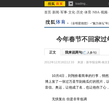
loading...
首页
-
新闻
-
军事
-
文化
-
历史
-
体育
-
NBA
-
视频
-
>
《全明星猜想》--“魅力体坛”
今年春节不回家过
正文
我来说两句
(
人参与)
2012年12月18日12:33
来源：
新华报业网-南京
10月4日，刘翔拎着简单的行李，悄然
博上发了一张过万圣节刻南瓜灯的照片，以
音信。奥运，让他成了名，也让他伤了心
无惧复出 但是非常低调