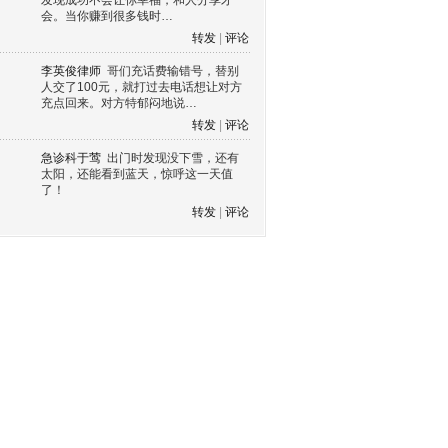
发现成功不会让你幸福，和人分享才
会。当你赚到很多钱时…
转发
|
评论
李英俊律师
哥们充话费输错号，替别
人交了100元，就打过去电话想让对方
充点回来。对方特郁闷地说…
转发
|
评论
急诊科于莺
出门时发现没下雪，还有
太阳，还能看到蓝天，惊呼这一天值
了！
转发
|
评论