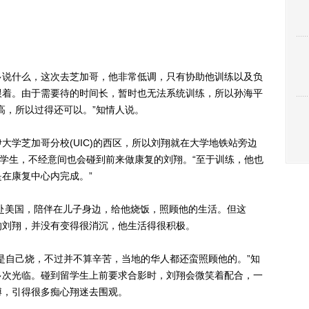
说什么，这次去芝加哥，他非常低调，只有协助他训练以及负
跟着。由于需要待的时间长，暂时也无法系统训练，所以孙海平
高，所以过得还可以。”知情人说。
芝加哥分校(UIC)的西区，所以刘翔就在大学地铁站旁边
留学生，不经意间也会碰到前来做康复的刘翔。“至于训练，他也
在康复中心内完成。”
赴美国，陪伴在儿子身边，给他烧饭，照顾他的生活。但这
的刘翔，并没有变得很消沉，他生活得很积极。
自己烧，不过并不算辛苦，当地的华人都还蛮照顾他的。”知
多次光临。碰到留学生上前要求合影时，刘翔会微笑着配合，一
博，引得很多痴心翔迷去围观。