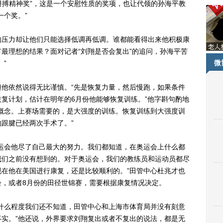
搏精神奖”，这是一个安慰性质的奖项，也让代领的孙海平教
一个奖。”
压力却让他们只能选择低调再低调。谁都能看得出来他积极康
最理想的结果？面对记者“刘翔是否会复出”的追问，孙海平苦
微
”
依然说得无比谨慎。“先是恢复力量，然后慢跑，如果条件
复计划，估计在明年的6月份他能够恢复训练。”他字斟句酌地
概念。上赛场需要的，是大强度的训练。恢复训练到大强度训
跟腱已经两次手术了。”
会他尽了自己最大的努力。我们都知道，在奥运会上什么都
我们之前没有想到的。对于奥运会，我们的教练员和运动员都尽
在他在美国进行康复，还是比较顺利的。”田管中心杜兆才也
会，或者8月份的田径世锦赛，需要根据康复情况决定。
么程度我们还不知道，田管中心和上海市体育局并没有刻意
实。”他还说，外界要求刘翔复出或者不复出的说法，都是无