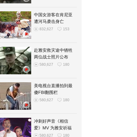
中国女游客在肯尼亚
遭河马袭击身亡
832,627
153
赴雅安救灾途中牺牲
两位战士照片公布
580,627
180
美电视台直播拍到最
傻FBI翻围栏
580,627
180
冲刺好声音《相信
爱》MV 为雅安祈福
580,627
180