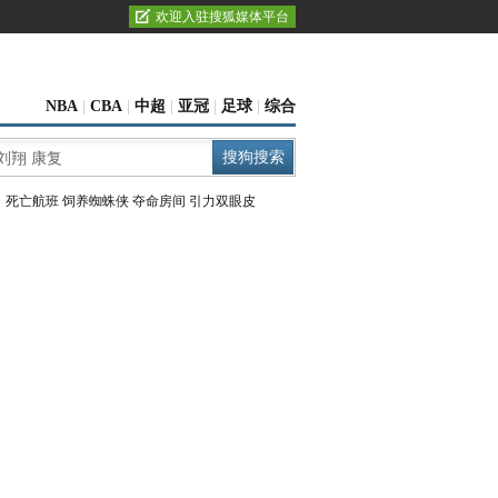
欢迎入驻搜狐媒体平台
NBA
|
CBA
|
中超
|
亚冠
|
足球
|
综合
：
死亡航班
饲养蜘蛛侠
夺命房间
引力双眼皮