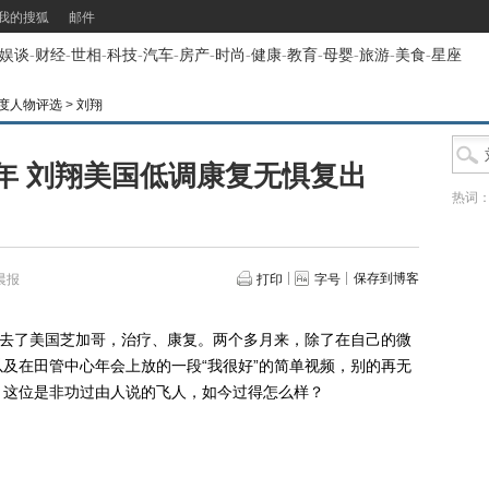
我的搜狐
邮件
娱谈
-
财经
-
世相
-
科技
-
汽车
-
房产
-
时尚
-
健康
-
教育
-
母婴
-
旅游
-
美食
-
星座
年度人物评选
>
刘翔
年 刘翔美国低调康复无惧复出
热词
保存到博客
晨报
打印
字号
去了美国芝加哥，治疗、康复。两个多月来，除了在自己的微
及在田管中心年会上放的一段“我很好”的简单视频，别的再无
，这位是非功过由人说的飞人，如今过得怎么样？