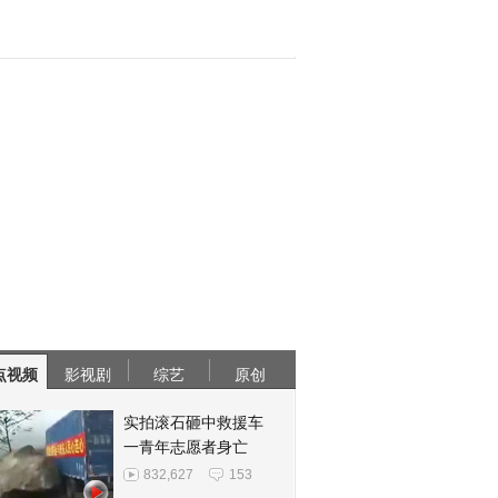
点视频
影视剧
综艺
原创
实拍滚石砸中救援车
一青年志愿者身亡
832,627
153