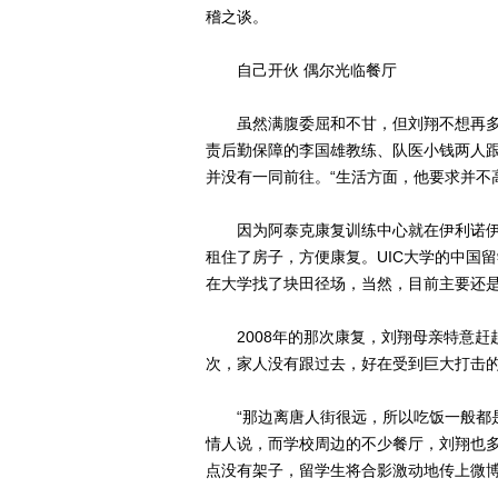
稽之谈。
自己开伙 偶尔光临餐厅
虽然满腹委屈和不甘，但刘翔不想再多
责后勤保障的李国雄教练、队医小钱两人
并没有一同前往。“生活方面，他要求并不
因为阿泰克康复训练中心就在伊利诺伊大学
租住了房子，方便康复。UIC大学的中国
在大学找了块田径场，当然，目前主要还是
2008年的那次康复，刘翔母亲特意赶
次，家人没有跟过去，好在受到巨大打击
“那边离唐人街很远，所以吃饭一般都是
情人说，而学校周边的不少餐厅，刘翔也
点没有架子，留学生将合影激动地传上微