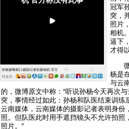
机 官方称没有此事
冠军
突，
照片
相机
逼下
才得
微博
孙杨被曝粗口威胁记者欲砸相机 官方
杨是
转发至：
与云
的，微博原文中称：“听说孙杨今天再次与
突，事情经过如此：孙杨和队医结束训练
云南媒体，云南媒体的摄影记者表明身份
照。但队医此时用手遮挡镜头不允许拍照
照片。”