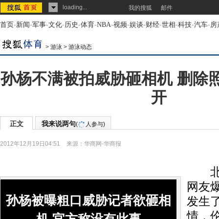
loading...
我的搜狐
邮件
首页
-
新闻
-
军事
-
文化
-
历史
-
体育
-
NBA
-
视频
-
娱谈
-
财经
-
世相
-
科技
-
汽车
-
房
>
游泳
>
游泳动态
孙杨不满被拍威胁砸相机 删除
开
正文
我来说两句
(
人参与)
2012年12月19日04:51
来源：
华商网-华商报
北京
网友
孙杨被曝粗口威胁记者欲砸相
发生
情，