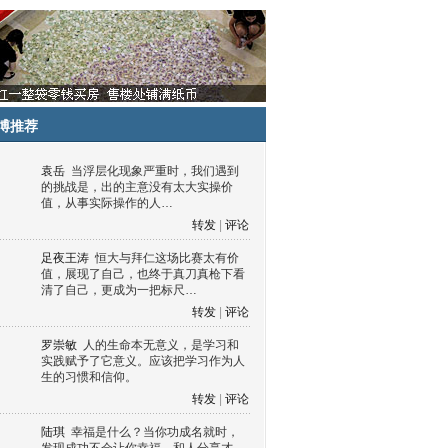
博推荐
袁岳
当浮层化现象严重时，我们遇到
的挑战是，出的主意没有太大实操价
值，从事实际操作的人…
转发
|
评论
足夜王涛
恒大与拜仁这场比赛太有价
值，展现了自己，也终于真刀真枪下看
清了自己，更成为一把标尺…
转发
|
评论
罗崇敏
人的生命本无意义，是学习和
实践赋予了它意义。应该把学习作为人
生的习惯和信仰。
转发
|
评论
陆琪
幸福是什么？当你功成名就时，