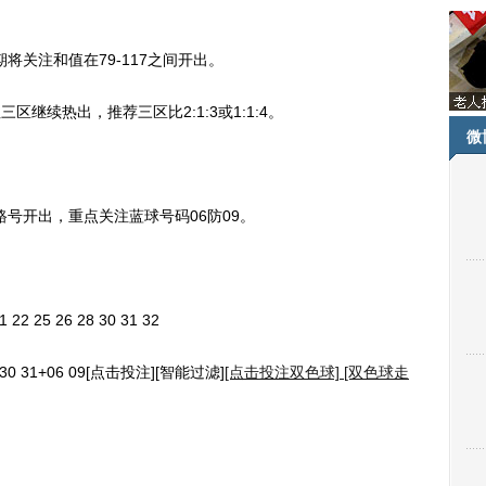
关注和值在79-117之间开出。
继续热出，推荐三区比2:1:3或1:1:4。
微
号开出，重点关注蓝球号码06防09。
2 25 26 28 30 31 32
 30 31+06 09[点击投注][智能过滤]
[点击投注双色球]
[双色球走