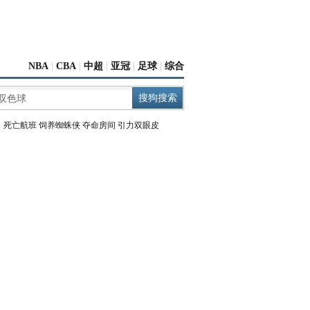
NBA
|
CBA
|
中超
|
亚冠
|
足球
|
综合
：
死亡航班
饲养蜘蛛侠
夺命房间
引力双眼皮