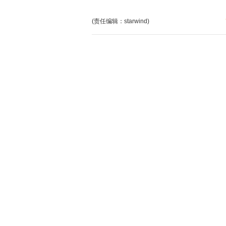
(责任编辑：starwind)
广告