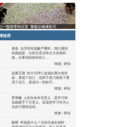
博推荐
袁岳
当浮层化现象严重时，我们遇到
的挑战是，出的主意没有太大实操价
值，从事实际操作的人…
转发
|
评论
足夜王涛
恒大与拜仁这场比赛太有价
值，展现了自己，也终于真刀真枪下看
清了自己，更成为一把标尺…
转发
|
评论
罗崇敏
人的生命本无意义，是学习和
实践赋予了它意义。应该把学习作为人
生的习惯和信仰。
转发
|
评论
陆琪
幸福是什么？当你功成名就时，