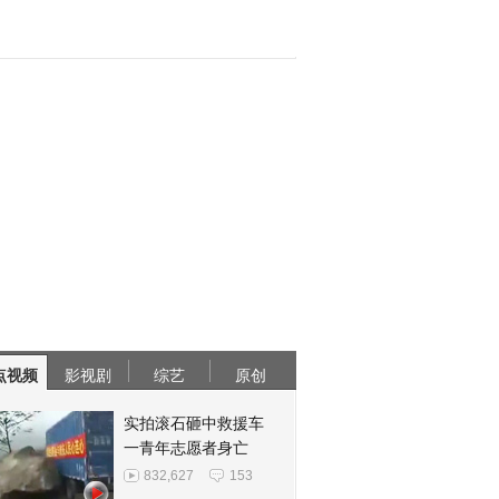
点视频
影视剧
综艺
原创
实拍滚石砸中救援车
一青年志愿者身亡
832,627
153