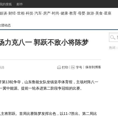
我的搜狐
邮件
娱谈
-
财经
-
世相
-
科技
-
汽车
-
房产
-
时尚
-
健康
-
教育
-
母婴
-
旅游
-
美食
-
星座
女团动态
场力克八一 郭跃不敌小将陈梦
热词
保存到博客
杨路
打印
字号
第13轮争夺，山东鲁能女队坐镇皇亭体育馆，主场对阵八一
八一冀中能源。提前一轮杀进第二阶段争冠组的比赛。
将郭跃。首局比赛陈梦发挥出色，以11-7胜出。第二局比