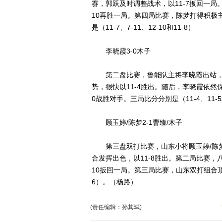
赛，郭跃及时调整战术，以11-7扳回一局
10再胜一局。第四局比赛，陈梦打得积极主
是（11-7、7-11、12-10和11-8）
李晓霞3-0木子
第二盘比赛，鲁能队主将李晓霞出站，
势，很快以11-4胜出。随后，李晓霞依然保
0战胜对手。三局比分分别是（11-4、11-5
顾玉婷/陈梦2-1曹臻/木子
第三盘双打比赛，山东小将顾玉婷/陈梦
合发挥出色，以11-8胜出。第二局比赛，
10扳回一局。第三局比赛，山东双打组合顶住
6）。（杨路）
(责任编辑：孙其斌)