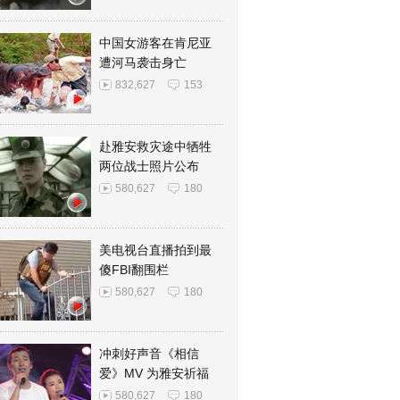
中国女游客在肯尼亚
遭河马袭击身亡
832,627
153
赴雅安救灾途中牺牲
两位战士照片公布
580,627
180
美电视台直播拍到最
傻FBI翻围栏
580,627
180
冲刺好声音《相信
爱》MV 为雅安祈福
580,627
180