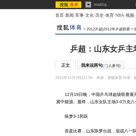
loading...
首页
-
新闻
-
军事
-
文化
-
历史
-
体育
-
NBA
-
视频
-
>
2012乒超|2012年乒超联赛
>
乒超：山东女乒主
正文
我来说两句
(
人参与)
2012年12月19日22:56
来源：
搜狐体育
作者：
12月19日晚，中国乒乓球超级联赛展开
冀中能源。最终，山东女队主场3-0力克
陈梦3-1郭跃
首盘比赛，山东陈梦出战，迎战八一队主