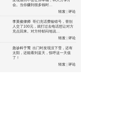
发现成功不会让你幸福，和人分享才
会。当你赚到很多钱时…
转发
|
评论
李英俊律师
哥们充话费输错号，替别
人交了100元，就打过去电话想让对方
充点回来。对方特郁闷地说…
转发
|
评论
急诊科于莺
出门时发现没下雪，还有
太阳，还能看到蓝天，惊呼这一天值
了！
转发
|
评论