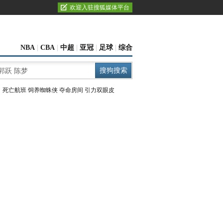
欢迎入驻搜狐媒体平台
NBA
|
CBA
|
中超
|
亚冠
|
足球
|
综合
：
死亡航班
饲养蜘蛛侠
夺命房间
引力双眼皮