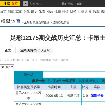
loading...
我的搜狐
邮件
首页
-
新闻
-
军事
-
文化
-
历史
-
体育
-
NBA
-
视频
-
娱谈
-
财经
-
世相
-
科技
-
汽车
-
房
>
足球彩票胜负彩数据
>
足彩交战历史
足彩12175期交战历史汇总：卡昂
正文
我来说两句
(
人参与)
2012年12月20日11:36
来源：
搜狐体育
作者：kuner
第一场
佩斯卡拉
1胜1平4负
卡塔尼亚
其中佩斯卡拉主场1
比赛类型及赛季
比赛时间
主队
比分
客队
意乙2005-2006赛
2006-05-13
卡塔尼亚
3-0
佩斯卡拉
季
意乙2005-2006赛