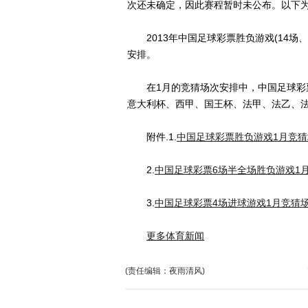
次还未确定，因此赛程暂时未公布。以下
2013年中国足球彩票胜负游戏(14场、
安排。
在1月的竞猜场次安排中，中国足球彩票
意大利杯、西甲、国王杯、法甲、法乙、
附件.1.
中国足球彩票胜负游戏1月竞
2.
中国足球彩票6场半全场胜负游戏1
3.
中国足球彩票4场进球游戏1月竞猜
更多体育新闻
(责任编辑：夜雨清风)