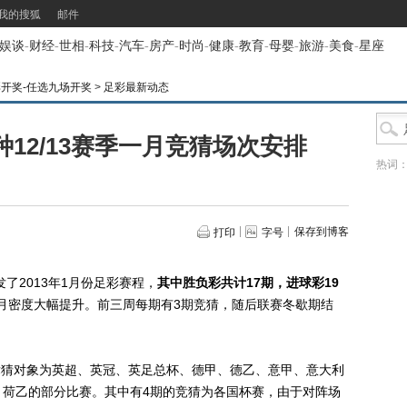
我的搜狐
邮件
娱谈
-
财经
-
世相
-
科技
-
汽车
-
房产
-
时尚
-
健康
-
教育
-
母婴
-
旅游
-
美食
-
星座
彩开奖-任选九场开奖
>
足彩最新动态
12/13赛季一月竞猜场次安排
热词
保存到博客
打印
字号
了2013年1月份足彩赛程，
其中胜负彩共计17期，进球彩19
2月密度大幅提升。前三周每期有3期竞猜，随后联赛冬歇期结
竞猜对象为英超、英冠、英足总杯、德甲、德乙、意甲、意大利
、荷乙的部分比赛。其中有4期的竞猜为各国杯赛，由于对阵场