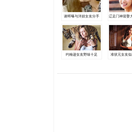
谢晖曝与洋妞女友分手
辽足门神迎娶
约翰逊女友野味十足
准状元女友似