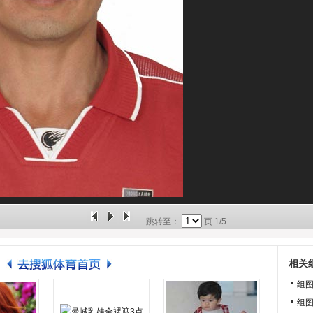
跳转至：
页
1/5
相关
组
组