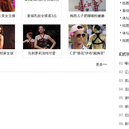
组
最佳
大美女主播
曼城乳娃全裸遮3点
梅西儿子肥嘟嘟粉嫩嫩
体坛
组图
体坛
组
邻家女孩
马刺萝莉清纯可爱
C罗"簪花"伊布"戴胸罩"
幻灯
01.
曝
更多>>
02.
辽
03.
英
04.
丑
05.
谢
06.
谢
07.
厄
08.
新