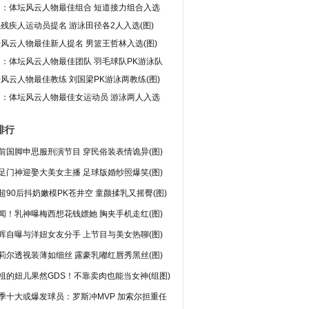
图：体坛风云人物最佳组合 短道接力组合入选
残疾人运动员提名 游泳田径各2人入选(图)
风云人物最佳新人提名 男篮王哲林入选(图)
：体坛风云人物最佳团队 羽毛球队PK游泳队
风云人物最佳教练 刘国梁PK游泳两教练(图)
图：体坛风云人物最佳女运动员 游泳两人入选
排行
前国脚申思服刑演节目 穿民俗装表情诡异(图)
足门神迎娶大美女主播 足球版婚纱照爆笑(图)
超90后抖奶嫩模PK苍井空 童颜揉乳又摇臀(图)
闻！乳神曝梅西想花钱嫖她 胸夹手机走红(图)
晖自曝与洋妞女友分手 上节目与美女热聊(图)
莉尔透视装薄如细丝 露豪乳嘟红唇秀黑丝(图)
祖的妞儿果然GDS！不靠卖肉也能当女神(组图)
季十大或爆发球员：罗斯冲MVP 加索尔担重任