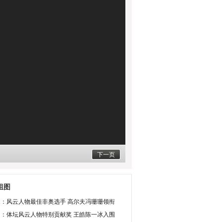
下一页
组图
图：风云人物最佳非奥选手 高尔夫冯珊珊领衔
图：体坛风云人物特别贡献奖 王皓陈一冰入围