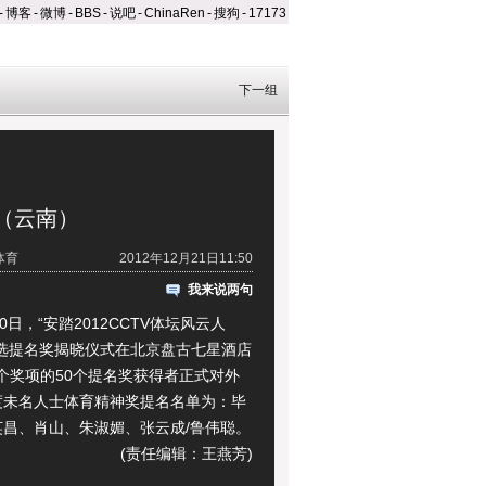
-
博客
-
微博
-
BBS
-
说吧
-
ChinaRen
-
搜狗
-
17173
下一组
（云南）
体育
2012年12月21日11:50
我来说两句
日，“安踏2012CCTV体坛风云人
评选提名奖揭晓仪式在北京盘古七星酒店
0个奖项的50个提名奖获得者正式对外
度未名人士体育精神奖提名名单为：毕
英昌、肖山、朱淑媚、张云成/鲁伟聪。
(责任编辑：王燕芳)