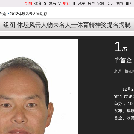
新闻
-
体育
-
S
-
娱乐
-
V
-
财经
-
IT
-
汽车
-
房产
-
家居
-
女人
-
视频
-
邮件
专题
>
2012体坛风云人物动态
组图:体坛风云人物未名人士体育精神奖提名揭晓
1
/5
毕首金
来源：搜狐
12月20
物”年度
举办， 1
发布。年
首金、刘