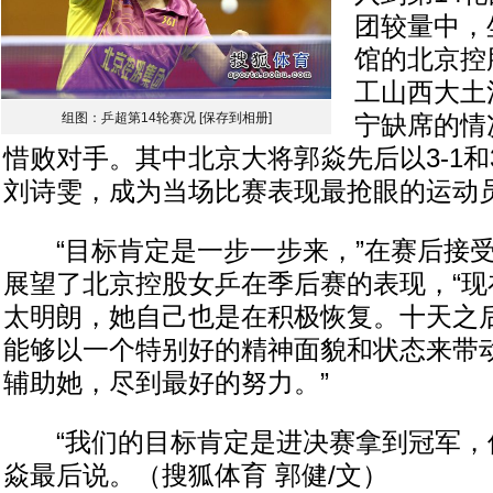
团较量中，
馆的北京控
工山西大土
组图：乒超第14轮赛况
[保存到相册]
宁缺席的情
惜败对手。其中北京大将郭焱先后以3-1和
刘诗雯，成为当场比赛表现最抢眼的运动
“目标肯定是一步一步来，”在赛后接受
展望了北京控股女乒在季后赛的表现，“现
太明朗，她自己也是在积极恢复。十天之
能够以一个特别好的精神面貌和状态来带
辅助她，尽到最好的努力。”
“我们的目标肯定是进决赛拿到冠军，但
焱最后说。（搜狐体育 郭健/文）