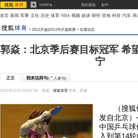
loading...
我的搜狐
邮件
首页
-
新闻
-
军事
-
文化
-
历史
-
体育
-
NBA
-
视频
-
娱谈
-
财经
-
世相
-
科技
-
汽车
-
房
>
2012乒超|2012年乒超联赛
>
女团动态
郭焱：北京季后赛目标冠军 希
宁
正文
我来说两句
(
人参与)
2012年12月23日22:58
来源：
搜狐体育
作者：郭健
（搜狐体育
发自北京）
中国乒乓球
入到第14