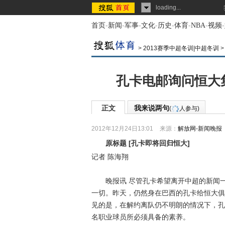
loading...
首页
-
新闻
-
军事
-
文化
-
历史
-
体育
-
NBA
-
视频
-
>
2013赛季中超冬训|中超冬训
孔卡电邮询问恒大
正文
我来说两句
(
人参与)
2012年12月24日13:01
来源：
解放网-新闻晚报
原标题
[
孔卡即将回归恒大
]
记者 陈海翔
晚报讯 尽管孔卡希望离开中超的新闻一
一切。昨天，仍然身在巴西的孔卡给恒大俱
见的是，在解约离队仍不明朗的情况下，孔
名职业球员所必须具备的素养。