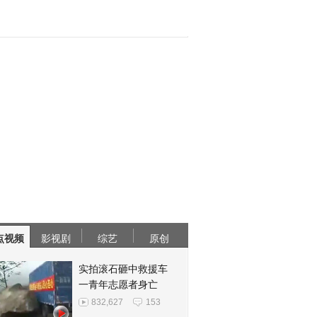
点视频
影视剧
综艺
原创
实拍滚石砸中救援车
一青年志愿者身亡
832,627
153