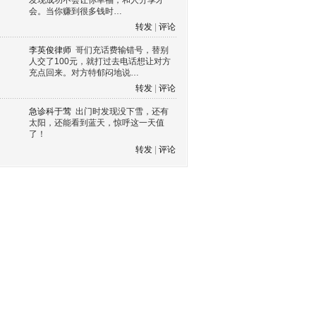
发现成功不会让你幸福，和人分享才
会。当你赚到很多钱时…
转发
|
评论
李英俊律师
哥们充话费输错号，替别
人交了100元，就打过去电话想让对方
充点回来。对方特郁闷地说…
转发
|
评论
急诊科于莺
出门时发现没下雪，还有
太阳，还能看到蓝天，惊呼这一天值
了！
转发
|
评论