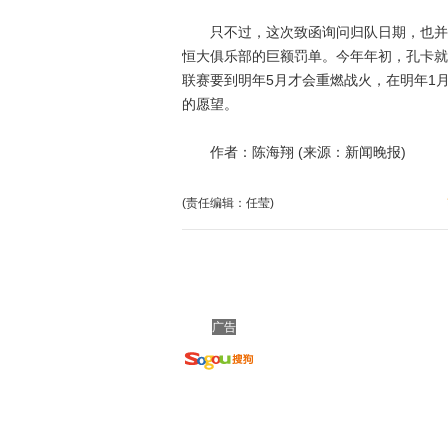
只不过，这次致函询问归队日期，也并不
恒大俱乐部的巨额罚单。今年年初，孔卡就
联赛要到明年5月才会重燃战火，在明年1
的愿望。
作者：陈海翔 (来源：新闻晚报)
(责任编辑：任莹)
广告