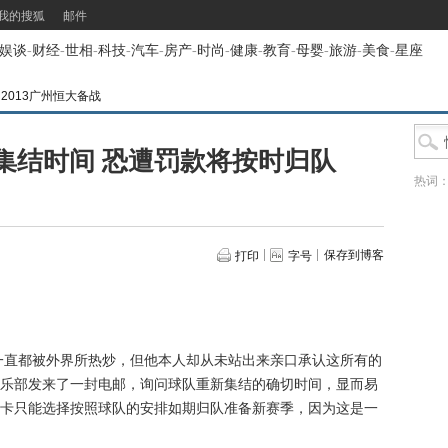
我的搜狐
邮件
娱谈
-
财经
-
世相
-
科技
-
汽车
-
房产
-
时尚
-
健康
-
教育
-
母婴
-
旅游
-
美食
-
星座
>
2013广州恒大备战
集结时间 恐遭罚款将按时归队
热词
保存到博客
打印
字号
直都被外界所热炒，但他本人却从未站出来亲口承认这所有的
乐部发来了一封电邮，询问球队重新集结的确切时间，显而易
卡只能选择按照球队的安排如期归队准备新赛季，因为这是一