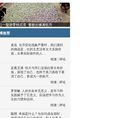
博推荐
袁岳
当浮层化现象严重时，我们遇到
的挑战是，出的主意没有太大实操价
值，从事实际操作的人…
转发
|
评论
足夜王涛
恒大与拜仁这场比赛太有价
值，展现了自己，也终于真刀真枪下看
清了自己，更成为一把标尺…
转发
|
评论
罗崇敏
人的生命本无意义，是学习和
实践赋予了它意义。应该把学习作为人
生的习惯和信仰。
转发
|
评论
陆琪
幸福是什么？当你功成名就时，