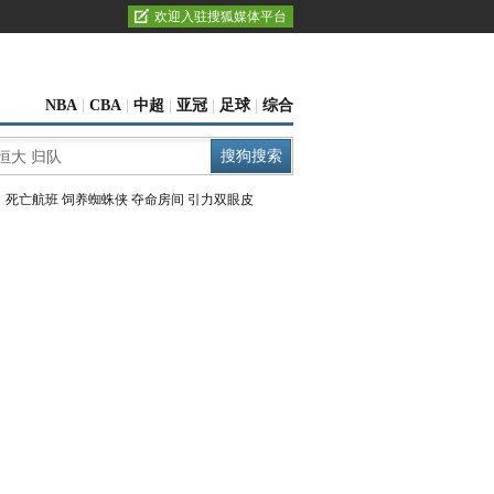
欢迎入驻搜狐媒体平台
NBA
|
CBA
|
中超
|
亚冠
|
足球
|
综合
：
死亡航班
饲养蜘蛛侠
夺命房间
引力双眼皮