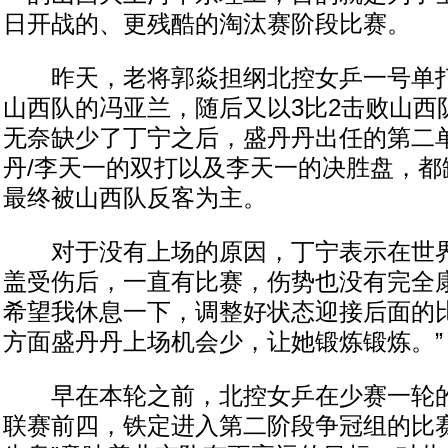
日开战的、更残酷的淘汰赛阶段比赛。
昨天，老将郭焱担纲北控女乒一号单打
山西队的冯亚兰，随后又以3比2击败山西
无奈缺少了丁宁之后，盛丹丹出任的第二
丹/李天一的双打以及李天一的决胜盘，都
最终被山西队反客为主。
对于没有上场的原因，丁宁表示在世界
盖受伤后，一直有比赛，伤势也没有完全康
希望我休息一下，调整好状态迎接后面的比
方面盛丹丹上场机会少，让她锻炼锻炼。”
早在本轮之前，北控女乒在少赛一轮的
联赛前四，铁定进入第二阶段争冠组的比赛