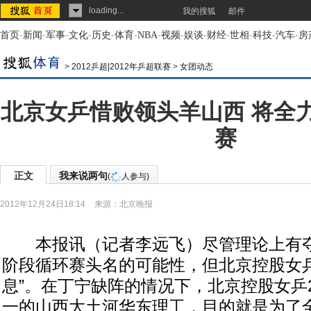
loading...
我的搜狐
邮件
首页
-
新闻
-
军事
-
文化
-
历史
-
体育
-
NBA
-
视频
-
娱谈
-
财经
-
世相
-
科技
-
汽车
-
房
>
2012乒超|2012年乒超联赛
>
女团动态
北京女乒惜败领头羊山西 将全
赛
正文
我来说两句
(
人参与)
2012年12月24日18:14
来源：
北京晚报
本报讯（记者李远飞）尽管理论上有夺
阶段循环赛头名的可能性，但北京控股女乒
息”。在丁宁缺阵的情况下，北京控股女乒
一的山西大土河华东理工，目的就是为了全