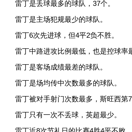
雷丁是丢球最多的球队，37个。
雷丁是主场犯规最少的球队。
雷丁6次先进球，但4平2负不胜。
雷丁中路进攻比例最低，也是控球率
雷丁是客场成绩最差的球队。
雷丁是场均传中次数最多的球队。
雷丁被对手射门次数最多，斯旺西第7
雷丁只有一次不丢球，英超最少。
雷丁近8次节礼日的比赛4胜4平不败