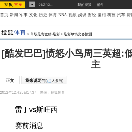
loading...
我的搜狐
邮件
首页
-
新闻
-
军事
-
文化
-
历史
-
体育
-
NBA
-
视频
-
娱谈
-
财经
-
世相
-
科技
-
汽车
-
房
>
单场足彩竞猜-足彩
>
足彩单场比赛预测
[酷发巴巴]愤怒小鸟周三英超:
主
正文
我来说两句
(
人参与)
2012年12月25日17:37
来源：
搜狐体育
雷丁vs斯旺西
赛前消息