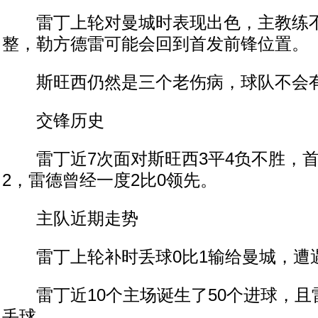
雷丁上轮对曼城时表现出色，主教练不
整，勒方德雷可能会回到首发前锋位置。
斯旺西仍然是三个老伤病，球队不会有
交锋历史
雷丁近7次面对斯旺西3平4负不胜，首
2，雷德曾经一度2比0领先。
主队近期走势
雷丁上轮补时丢球0比1输给曼城，遭遇
雷丁近10个主场诞生了50个进球，且
丢球。