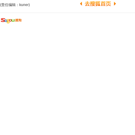
(责任编辑：kuner)