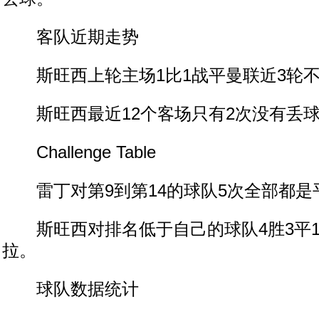
客队近期走势
斯旺西上轮主场1比1战平曼联近3轮
斯旺西最近12个客场只有2次没有丢
Challenge Table
雷丁对第9到第14的球队5次全部都是
斯旺西对排名低于自己的球队4胜3平1
拉。
球队数据统计