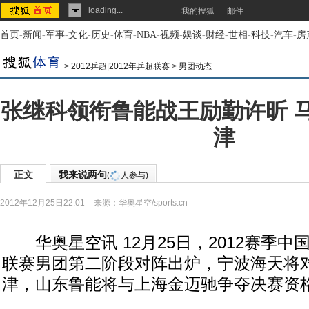
loading...
我的搜狐
邮件
首页
-
新闻
-
军事
-
文化
-
历史
-
体育
-
NBA
-
视频
-
娱谈
-
财经
-
世相
-
科技
-
汽车
-
房
>
2012乒超|2012年乒超联赛
>
男团动态
张继科领衔鲁能战王励勤许昕 
津
正文
我来说两句
(
人参与)
2012年12月25日22:01
来源：
华奥星空/sports.cn
华奥星空讯 12月25日，2012赛季中
联赛男团第二阶段对阵出炉，宁波海天将
津，山东鲁能将与上海金迈驰争夺决赛资