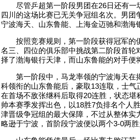
尽管乒超第一阶段男团在26日还有一
四川的这场比赛已无关争冠组名次。男团争
宁波海天、山东鲁能、上海金迈驰和渤海
按照竞赛规则，第一阶段获得冠军的俱
名三、四位的俱乐部中挑战第二阶段首轮
择了渤海银行天津，而山东鲁能的对手便
第一阶段中，马龙率领的宁波海天在揭
科领衔的山东鲁能后，豪取13连取，士气
在首场不敌张继科后取得20连胜，状态堪
帅本赛季发挥出色，以18胜7负排名个人
津晋级争冠组的最大保障，不过从整体实
略逊于宁波，首阶段宁波便以两个3-0两