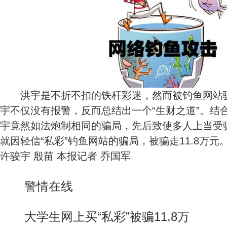
洪宇是不折不扣的铁杆彩迷，然而被钓鱼网站骗
宇不仅没有报警，反而总结出一个“生财之道”。结
宇竟然如法炮制相同的骗局，先后致使多人上当受骗
就因轻信“私彩”钓鱼网站的骗局，被骗走11.8万元
许骏宇 殷苗 本报记者 乔国军
警情在线
大学生网上买“私彩”被骗11.8万