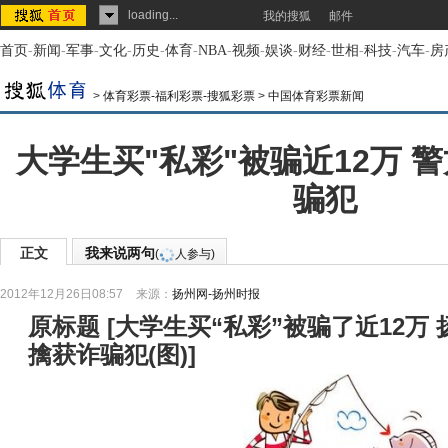
loading...
我的搜狐
邮件
首页
-
新闻
-
军事
-
文化
-
历史
-
体育
-
NBA
-
视频
-
娱谈
-
财经
-
世相
-
科技
-
汽车
-
房
>
体育彩票-福利彩票-搜狐彩票
>
中国体育彩票新闻
大学生买"私彩"被骗近12万 
骗犯
正文
我来说两句
(
人参与)
2012年12月26日08:57
来源：
扬州网-扬州时报
原标题
[
大学生买“私彩”被骗了近12万
擒获诈骗犯(图)
]