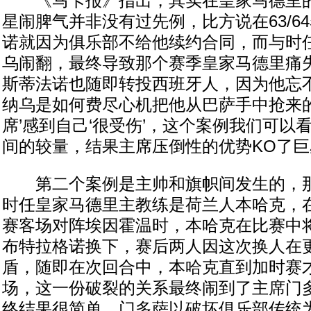
《马卡报》指出，其实在皇家马德里的
星闹脾气并非没有过先例，比方说在63/6
诺就因为俱乐部不给他续约合同，而与时
乌闹翻，最终导致那个赛季皇家马德里痛失
斯蒂法诺也随即转投西班牙人，因为他忘
纳乌是如何费尽心机把他从巴萨手中抢来的
席’感到自己‘很受伤’，这个案例我们可以
间的较量，结果主席压倒性的优势KO了巨
第二个案例是主帅和旗帜间发生的，那是
时任皇家马德里主教练是荷兰人本哈克，在
赛客场对阵埃因霍温时，本哈克在比赛中将
布特拉格诺换下，赛后两人因这次换人在
盾，随即在次回合中，本哈克直到加时赛
场，这一份破裂的关系最终闹到了主席门
终结果很简单，门多萨以破坏俱乐部传统