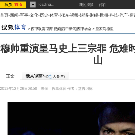
loading...
我的搜狐
邮件
首页
-
新闻
-
军事
-
文化
-
历史
-
体育
-
NBA
-
视频
-
娱谈
-
财经
-
世相
-
科技
-
汽车
-
房
>
西甲联赛|西甲视频|西甲新闻|西甲转会
>
皇家马德里
穆帅重演皇马史上三宗罪 危难
山
正文
我来说两句
(
人参与)
2012年12月26日08:58
来源：
搜狐体育
作者：堂吉诃德