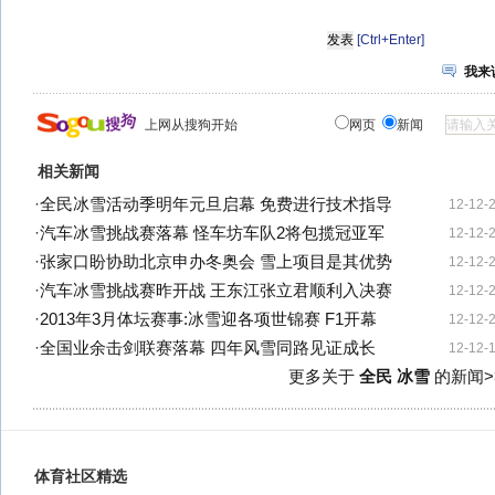
[Ctrl+Enter]
我来
上网从搜狗开始
网页
新闻
相关新闻
·
全民冰雪活动季明年元旦启幕 免费进行技术指导
12-12-
·
汽车冰雪挑战赛落幕 怪车坊车队2将包揽冠亚军
12-12-
·
张家口盼协助北京申办冬奥会 雪上项目是其优势
12-12-
·
汽车冰雪挑战赛昨开战 王东江张立君顺利入决赛
12-12-
·
2013年3月体坛赛事:冰雪迎各项世锦赛 F1开幕
12-12-
·
全国业余击剑联赛落幕 四年风雪同路见证成长
12-12-
更多关于
全民 冰雪
的新闻>
体育社区精选