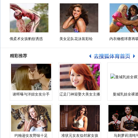
俄柔术女孩豹纹诱惑
美女足队花泳装彩绘
内衣橄榄球赛再
精彩推荐
谢晖曝与洋妞女友分手
辽足门神迎娶大美女主播
曼城乳娃全裸遮
约翰逊女友野味十足
准状元女友似邻家女孩
马刺萝莉清纯