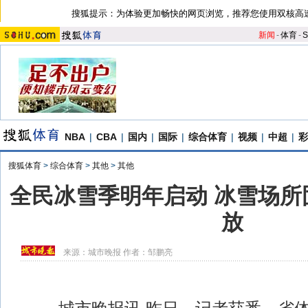
搜狐提示：为体验更加畅快的网页浏览，推荐您使用双核高
新闻
-
体育
-
S
NBA
|
CBA
|
国内
|
国际
|
综合体育
|
视频
|
中超
|
彩
搜狐体育
>
综合体育
>
其他
>
其他
全民冰雪季明年启动 冰雪场所
放
来源：
城市晚报
作者：邹鹏亮