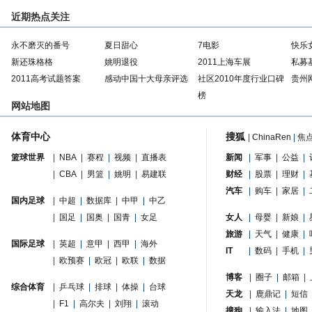
近期热点关注
永不磨灭的番号
夏日甜心
7电影
快乐
新还珠格格
姚明退役
2011上海车展
私募
2011高考试题答案
感动中国十大母亲评选
社区2010年度行业口碑
贵州
榜
网站地图
体育中心
搜狐
|
ChinaRen
|
焦
篮球世界
|
NBA
|
赛程
|
视频
|
直播表
新闻
|
军事
|
公益
|
|
CBA
|
男篮
|
姚明
|
易建联
财经
|
股票
|
理财
|
汽车
|
购车
|
家居
|
国内足球
|
中超
|
数据库
|
中甲
|
中乙
|
国足
|
国奥
|
国青
|
女足
女人
|
母婴
|
新娘
|
旅游
|
天气
|
健康
|
国际足球
|
英超
|
意甲
|
西甲
|
海外
IT
|
数码
|
手机
|
|
欧预赛
|
欧冠
|
欧联
|
数据
博客
|
圈子
|
邮箱
|
综合体育
|
乒乓球
|
排球
|
体操
|
台球
天龙
|
鹿鼎记
|
短信
|
F1
|
高尔夫
|
刘翔
|
滚动
搜狗
|
输入法
|
地图