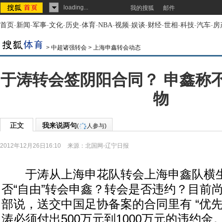
loading...
我的搜狐
邮件
首页
-
新闻
-
军事
-
文化
-
历史
-
体育
-
NBA
-
视频
-
娱谈
-
财经
-
世相
-
科技
-
汽车
-
房
>
中超诸强转会
>
上海申鑫转会动态
于涛转会签阴阳合同？ 申鑫称
物
正文
我来说两句
(
人参与)
2012年12月26日16:10
来源：
北国网-辽宁日报
于涛从上海申花队转会上海申鑫队横生
否“自由”转会申鑫？转会是否违约？目前
部说，送交中国足协备案的合同里有 “优
涛必须付出500万元到1000万元的违约