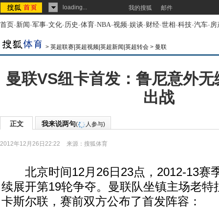
loading...
我的搜狐
邮件
首页
-
新闻
-
军事
-
文化
-
历史
-
体育
-
NBA
-
视频
-
娱谈
-
财经
-
世相
-
科技
-
汽车
-
房
>
英超联赛|英超视频|英超新闻|英超转会
>
曼联
曼联VS纽卡首发：鲁尼意外无
出战
正文
我来说两句
(
人参与)
2012年12月26日22:22
来源：
搜狐体育
北京时间12月26日23点，2012-13
续展开第19轮争夺。曼联队坐镇主场老特
卡斯尔联，赛前双方公布了首发阵容：