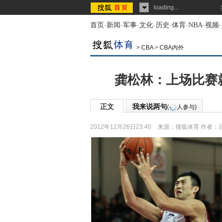
loading...
首页
-
新闻
-
军事
-
文化
-
历史
-
体育
-
NBA
-
视频
-
>
CBA
>
CBA内外
龚松林：上场比赛
正文
我来说两句
(
人参与)
2012年12月26日23:40
来源：
搜狐体育
作者：