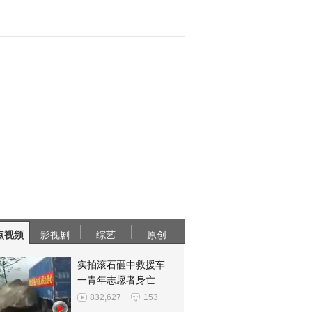
点视频
影视剧
综艺
原创
实拍滚石砸中救援车
一青年志愿者身亡
832,627
153