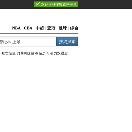
欢迎入驻搜狐媒体平台
NBA
|
CBA
|
中超
|
亚冠
|
足球
|
综合
：
死亡航班
饲养蜘蛛侠
夺命房间
引力双眼皮