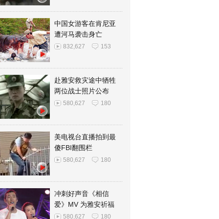
中国女游客在肯尼亚
遭河马袭击身亡
832,627
153
赴雅安救灾途中牺牲
两位战士照片公布
580,627
180
美电视台直播拍到最
傻FBI翻围栏
580,627
180
冲刺好声音《相信
爱》MV 为雅安祈福
580,627
180