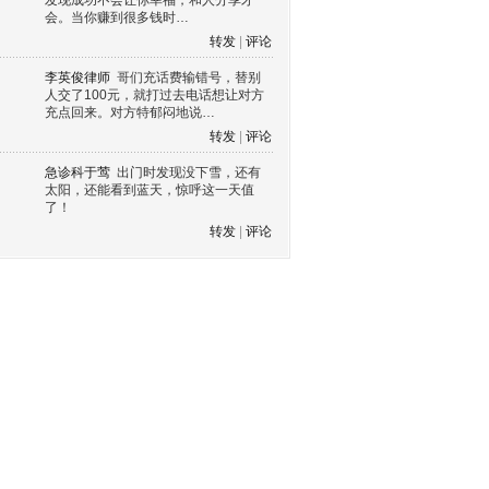
发现成功不会让你幸福，和人分享才
会。当你赚到很多钱时…
转发
|
评论
李英俊律师
哥们充话费输错号，替别
人交了100元，就打过去电话想让对方
充点回来。对方特郁闷地说…
转发
|
评论
急诊科于莺
出门时发现没下雪，还有
太阳，还能看到蓝天，惊呼这一天值
了！
转发
|
评论