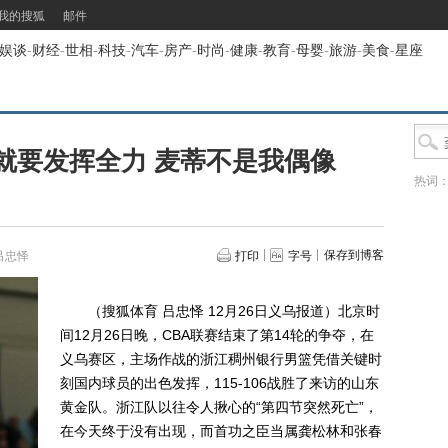
我的搜狐
邮件
娱谈
-
财经
-
世相
-
科技
-
汽车
-
房产
-
时尚
-
健康
-
教育
-
母婴
-
旅游
-
美食
-
星座
就要发挥全力 麦蒂不是我偶像
热词
保存到博客
吕忠怿
打印
字号
（搜狐体育 吕忠怿 12月26日义乌报道）北京时
间12月26日晚，CBA联赛结束了第14轮的争夺，在
义乌赛区，主场作战的浙江稠州银行男篮凭借关键时
刻国内球员的出色发挥，115-106战胜了来访的山东
黄金队。浙江队以往令人揪心的“第四节突然死亡”，
在今天终于没有出现，而首功之臣当属龚松林和张春