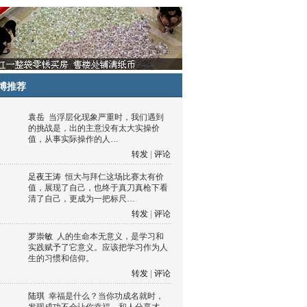
博推荐
袁岳
当浮层化现象严重时，我们遇到
的挑战是，出的主意没有太大实操价
值，从事实际操作的人…
转发
|
评论
足夜王涛
恒大与拜仁这场比赛太有价
值，展现了自己，也终于真刀真枪下看
清了自己，更成为一把标尺…
转发
|
评论
罗崇敏
人的生命本无意义，是学习和
实践赋予了它意义。应该把学习作为人
生的习惯和信仰。
转发
|
评论
陆琪
幸福是什么？当你功成名就时，