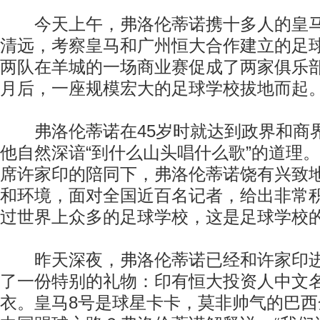
今天上午，弗洛伦蒂诺携十多人的皇马
清远，考察皇马和广州恒大合作建立的足
两队在羊城的一场商业赛促成了两家俱乐部
月后，一座规模宏大的足球学校拔地而起
弗洛伦蒂诺在45岁时就达到政界和商
他自然深谙“到什么山头唱什么歌”的道理
席许家印的陪同下，弗洛伦蒂诺饶有兴致
和环境，面对全国近百名记者，给出非常积
过世界上众多的足球学校，这是足球学校的
昨天深夜，弗洛伦蒂诺已经和许家印进
了一份特别的礼物：印有恒大投资人中文名
衣。皇马8号是球星卡卡，莫非帅气的巴