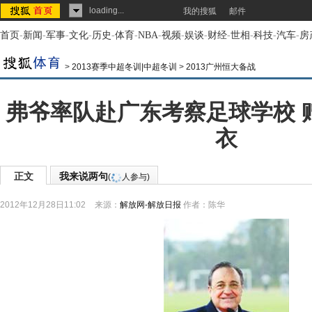
loading...
我的搜狐
邮件
首页
-
新闻
-
军事
-
文化
-
历史
-
体育
-
NBA
-
视频
-
娱谈
-
财经
-
世相
-
科技
-
汽车
-
房
>
2013赛季中超冬训|中超冬训
>
2013广州恒大备战
弗爷率队赴广东考察足球学校 
衣
正文
我来说两句
(
人参与)
2012年12月28日11:02
来源：
解放网-解放日报
作者：陈华