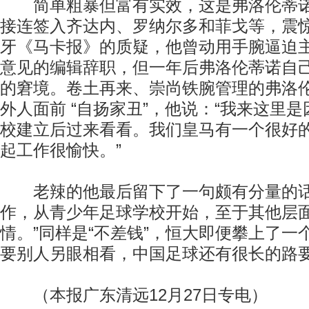
简单粗暴但富有实效，这是弗洛伦蒂诺
接连签入齐达内、罗纳尔多和菲戈等，震
牙《马卡报》的质疑，他曾动用手腕逼迫主
意见的编辑辞职，但一年后弗洛伦蒂诺自
的窘境。卷土再来、崇尚铁腕管理的弗洛
外人面前 “自扬家丑”，他说：“我来这里
校建立后过来看看。我们皇马有一个很好
起工作很愉快。”
老辣的他最后留下了一句颇有分量的话
作，从青少年足球学校开始，至于其他层
情。”同样是“不差钱”，恒大即便攀上了一个
要别人另眼相看，中国足球还有很长的路
（本报广东清远12月27日专电）