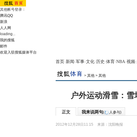
其他帐号登录：
腾讯QQ
新浪
人人网
loading...
我的搜狐
邮件
欢迎入驻搜狐媒体平台
首页
-
新闻
-
军事
-
文化
-
历史
-
体育
-
NBA
-
视频
-
>
其他
>
其他
户外运动滑雪：雪
正文
我来说两句
(
人参与)
2012年12月28日11:15
来源：
沈阳晚报