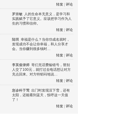
转发
|
评论
罗崇敏
人的生命本无意义，是学习和
实践赋予了它意义。应该把学习作为人
生的习惯和信仰。
转发
|
评论
陆琪
幸福是什么？当你功成名就时，
发现成功不会让你幸福，和人分享才
会。当你赚到很多钱时…
转发
|
评论
李英俊律师
哥们充话费输错号，替别
人交了100元，就打过去电话想让对方
充点回来。对方特郁闷地说…
转发
|
评论
急诊科于莺
出门时发现没下雪，还有
太阳，还能看到蓝天，惊呼这一天值
了！
转发
|
评论