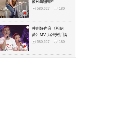
傻FBI翻围栏
580,627
180
冲刺好声音《相信
爱》MV 为雅安祈福
580,627
180