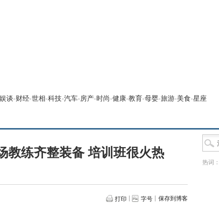
娱谈
-
财经
-
世相
-
科技
-
汽车
-
房产
-
时尚
-
健康
-
教育
-
母婴
-
旅游
-
美食
-
星座
场教练齐整装备 培训班很火热
热词
保存到博客
打印
字号