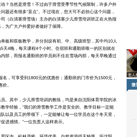
动？当然是滑雪！不过由于滑雪受季节性气候限制，许多户外
问题还有很多“盲点”。不过现在，您大可不必担心这个问题，
公司（白清寨滑雪场）主办的白清寨少儿滑雪培训班正在火热报
练，为广大户外爱好者做好了保障。
板和双板教学，并分别设有初、中、高级班型，其中均10人
5天4晚，每天课程4个小时。住宿班和通勤班唯一的区别就在
场内部，而报名通勤班的学员则不住在雪场内部，每天早晚通过
名，可享受到1800元的优惠价；通勤班的门市价为1500元，
微
惠价。
员。其中，少儿滑雪培训的教练，均是来自沈阳体育学院的冰
教学经验，“我们的滑雪教学工作是安全的、教学目标一定能
领队以及员工的带领下，一定能够让每一位学员在这个冬天里，
促进感情。”一位负责人这样表示。
景区内，松林茂密，环境优美，自然资源得天独厚，距沈阳、