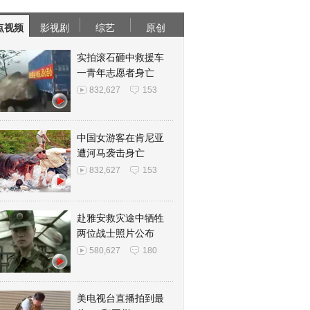
点视频
影视剧
综艺
原创
实拍滚石砸中救援车
一青年志愿者身亡
832,627
153
中国女游客在肯尼亚
遭河马袭击身亡
832,627
153
赴雅安救灾途中牺牲
两位战士照片公布
580,627
180
美电视台直播拍到最