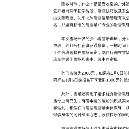
隆冬时节，什么才是最受欢迎的户外运
爱好者尚属于初学阶段，滑雪技巧以及安全
由沈阳晚报、沈阳龙体滑雪运动管理有限
名，那里有标准的滑雪场和专业的滑雪教
本次雪场开设的少儿滑雪培训班，分为单
成班、并且分住宿班及通勤班，一期时间为
于住宿班选择在雪场留宿，吃住行都在雪
班车往返于雪场和家中。其中住宿班
的门市价为2300元，如果在1月6日前报
同样在1月6日前报名可享受到1300元的优
此外，雪场还聘用了诸多优秀滑雪教练
雪专业研究生，有着丰富的理论知识及实际
够达到，相信在白清寨滑雪场全体教练、
锻炼身体的同时磨练心志，收获快乐的同时
白清寨滑雪场位于沈阳市苏家屯旅游风