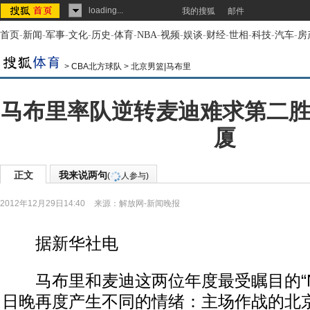
loading...
我的搜狐
邮件
首页
-
新闻
-
军事
-
文化
-
历史
-
体育
-
NBA
-
视频
-
娱谈
-
财经
-
世相
-
科技
-
汽车
-
房
>
CBA北方球队
>
北京男篮|马布里
马布里率队逆转麦迪难求第二胜
厦
正文
我来说两句
(
人参与)
2012年12月29日14:40
来源：
解放网-新闻晚报
据新华社电
马布里和麦迪这两位年度最受瞩目的“NB
日晚再度产生不同的情绪：主场作战的北