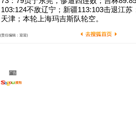
73：79负于东莞，惨遭四连败；吉林89:
103:124不敌辽宁；新疆113:103击退江苏
天津；本轮上海玛吉斯队轮空。
(责任编辑：迎迎)
广告