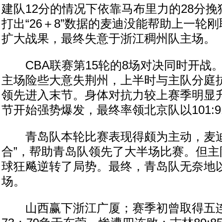
建队12分的情况下依靠马布里力的28分
打出“26＋8”数据的麦迪没能帮助上一轮
扩大战果，最终失意于浙江稠州队主场。
CBA联赛第15轮的8场对决同时开战
主场险些大意失荆州，上半时与主队分庭抗礼
领先进入末节。身体对抗力较上赛季明显
节开始强势爆发，最终率领北京队以101:
青岛队本轮比赛表现得颇为主动，麦迪
合”，帮助青岛队领先了大半场比赛。但主
球狂飚逆转了局势。最终，青岛队无奈地以11
场。
山西赢下浙江广厦；赛季初曾取得五连