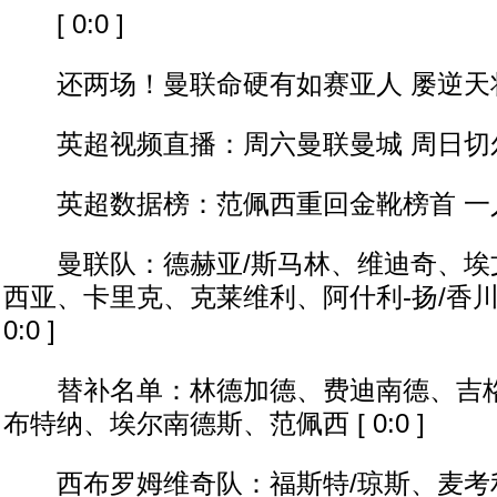
[ 0:0 ]
还两场！曼联命硬有如赛亚人 屡逆天将登逆转
英超视频直播：周六曼联曼城 周日切尔西战强
英超数据榜：范佩西重回金靴榜首 一人连丢1
曼联队：德赫亚/斯马林、维迪奇、埃文
西亚、卡里克、克莱维利、阿什利-扬/香川真
0:0 ]
替补名单：林德加德、费迪南德、吉格
布特纳、埃尔南德斯、范佩西 [ 0:0 ]
西布罗姆维奇队：福斯特/琼斯、麦考