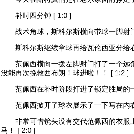
补时四分钟 [ 1:0 ]
战术角球，斯科尔斯横向带球一脚射门被挡出
斯科尔斯继续拿球再给瓦伦西亚分给右路范佩
范佩西横向一拨左脚射门打了一个远角
没能再次挽救西布朗！球进啦！！ [ 1:2 ]
范佩西在补时阶段打进了锁定胜局的一球！！
范佩西掀开了球衣展示了一下写在内衣上的文
非常可惜镜头没有交代范佩西的衣服上
马！ [ 2:0 ]