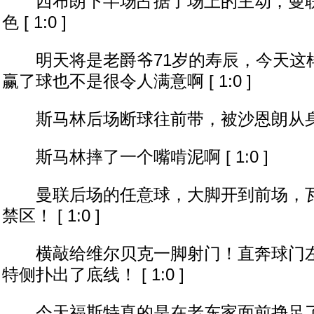
西布朗下半场占据了场上的主动，曼联
色 [ 1:0 ]
明天将是老爵爷71岁的寿辰，今天这
赢了球也不是很令人满意啊 [ 1:0 ]
斯马林后场断球往前带，被沙恩朗从身后铲倒
斯马林摔了一个嘴啃泥啊 [ 1:0 ]
曼联后场的任意球，大脚开到前场，瓦
禁区！ [ 1:0 ]
横敲给维尔贝克一脚射门！直奔球门左
特侧扑出了底线！ [ 1:0 ]
今天福斯特真的是在老东家面前挣足了面子！