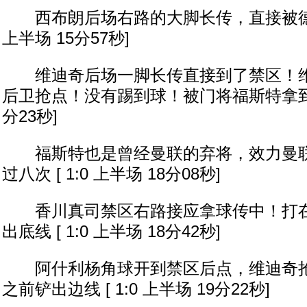
西布朗后场右路的大脚长传，直接被德赫亚
上半场 15分57秒]
维迪奇后场一脚长传直接到了禁区！维
后卫抢点！没有踢到球！被门将福斯特拿到了 [
分23秒]
福斯特也是曾经曼联的弃将，效力曼联
过八次 [ 1:0 上半场 18分08秒]
香川真司禁区右路接应拿球传中！打在
出底线 [ 1:0 上半场 18分42秒]
阿什利杨角球开到禁区后点，维迪奇抢
之前铲出边线 [ 1:0 上半场 19分22秒]