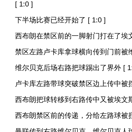
[ 1:0 ]
下半场比赛已经开始了 [ 1:0 ]
西布朗在禁区前的一脚射门打在了埃文斯的身
禁区左路卢卡库拿球横向传到门前被维迪奇破
维尔贝克后场右路把球踢出了界外 [ 1:0
卢卡库左路带球突破禁区边上传中被挡出边线
西布朗把球转移到右路传中又被埃文斯挡出边
西布朗禁区前的传递，分给左路球被拦截了！
曼联传到右路维尔贝克，维尔贝克人球