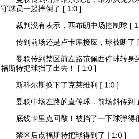
守球员一起摔倒了 [ 1:0 ]
裁判没有表示，西布朗中场控制球 [ 1:0
传到前场还是卢卡库接应，球被断了 [ 1:
曼联传到禁区前左路范佩西停球转身到
福斯特把球挡了出去！ [ 1:0 ]
斯科尔斯换下了克莱维利 [ 1:0 ]
曼联中场左路的直传球，前场斜传到了前点！
底线卡里克回敲！被挡了一下球弹得很高！ [
禁区后点福斯特把球得到了 [ 1:0 ]