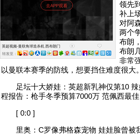
领先
去APP观看
补上
对阿森
两个
布朗
英超视频-曼联角球造杀机 西布朗门
布朗
转发至：
非常
以曼联本赛季的防线，想要挡住难度很大。 [ 
足坛十大娇娃：英超新乳神仅第10 辣
程报告：枪手冬季预算7000万 范佩西最佳
[ 0:0 ]
里奥：C罗像弗格森宠物 娃娃脸曾被