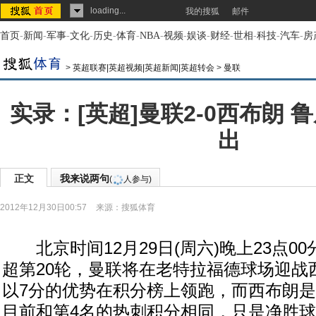
loading...
我的搜狐
邮件
首页
-
新闻
-
军事
-
文化
-
历史
-
体育
-
NBA
-
视频
-
娱谈
-
财经
-
世相
-
科技
-
汽车
-
房
>
英超联赛|英超视频|英超新闻|英超转会
>
曼联
实录：[英超]曼联2-0西布朗 
出
正文
我来说两句
(
人参与)
2012年12月30日00:57
来源：
搜狐体育
北京时间12月29日(周六)晚上23点00分，
超第20轮，曼联将在老特拉福德球场迎战
以7分的优势在积分榜上领跑，而西布朗
目前和第4名的热刺积分相同，只是净胜