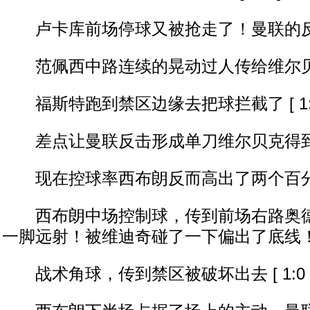
卢卡库前场停球又被抢走了！曼联的反击！ [
范佩西中路连续的晃动过人传给维尔贝克！ [
福斯特跑到禁区边缘去把球拦截了 [ 1:0
差点让曼联反击形成单刀维尔贝克得到破门机
现在控球率西布朗反而高出了两个百分点 [ 
西布朗中场控制球，传到前场右路奥德
一脚远射！被维迪奇碰了一下偏出了底线！ [ 
战术角球，传到禁区被破坏出去 [ 1:0 