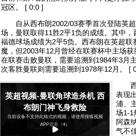
冠区。 [ 0:0 ]
自从西布朗2002/03赛季首次登陆英超
场，曼联取得11胜2平1负的成绩。其中
福德球场成绩为2平5负。西布朗在英超联
魔，但2003年12月曾经在联赛杯中主场
在联赛击败曼联，需要追溯到1984年3月主
次客胜曼联则需要追溯到1978年12月。 [ 0:
西布
表现出
英超视频-曼联角球造杀机 西
浦、主
布朗门神飞身救险
场1-
当前设备不支持此格式的视频，请使用搜狐视频
阿森
APP观看（4）
气不佳