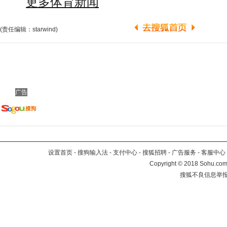
更多体育新闻
(责任编辑：starwind)
广告
设置首页
-
搜狗输入法
-
支付中心
-
搜狐招聘
-
广告服务
-
客服中心
Copyright
©
2018 Sohu.com 
搜狐不良信息举