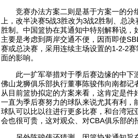
竞赛办法方案二则是基于方案一的分组
上，改半决赛5战3胜改为3战2胜制、总决赛
胜制。中国篮协在其通知中特别解释说，
主要是考虑到两岸交通不便，因而即使SB
赛或总决赛，采用连续主场设置的1-2-2
面的影响。
此一扩军举措对于季后赛边缘的中下游
佛山龙狮俱乐部执行董事陈骏伟向南都记者
从目前篮协拟定的方案来看，这肯定是件
一直为季后赛努力的球队来说尤其有利，
球队可以比以往进行更多比赛，和台湾冠
会也很可贵，这对观众、对CBA俱乐部的
另外陈骏伟还猜测，因篮协发通知旨在