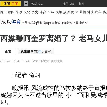
loading...
我的搜狐
邮件
首页
-
新闻
-
军事
-
文化
-
历史
-
体育
-
NBA
-
视频
-
娱谈
-
财经
-
世相
-
科技
-
汽车
-
房
>
英超联赛|英超视频|英超新闻|英超转会
>
曼城动态
西媒曝阿奎罗离婚了？ 老马女儿
正文
我来说两句
(
人参与)
2013年01月04日15:44
来源：
解放网-新闻晚报
□记者 俞炯
晚报讯 风流成性的马拉多纳终于遭报
妮娜因为斗不过当歌星的“小三”而和曼城
即。