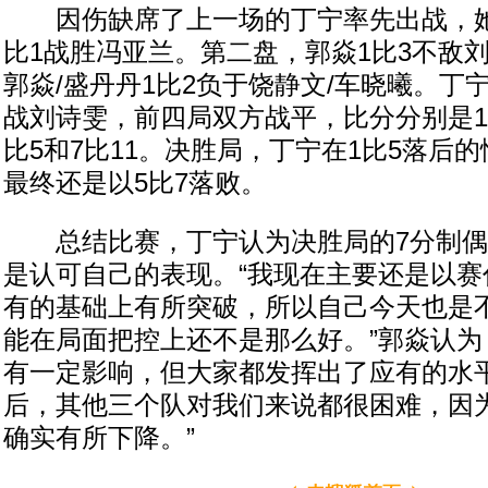
因伤缺席了上一场的丁宁率先出战，她
比1战胜冯亚兰。第二盘，郭焱1比3不敌
郭焱/盛丹丹1比2负于饶静文/车晓曦。丁
战刘诗雯，前四局双方战平，比分分别是11比
比5和7比11。决胜局，丁宁在1比5落后
最终还是以5比7落败。
总结比赛，丁宁认为决胜局的7分制偶
是认可自己的表现。“我现在主要还是以赛
有的基础上有所突破，所以自己今天也是
能在局面把控上还不是那么好。”郭焱认为
有一定影响，但大家都发挥出了应有的水平
后，其他三个队对我们来说都很困难，因
确实有所下降。”