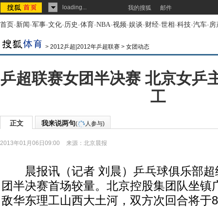
loading...
我的搜狐
邮件
首页
-
新闻
-
军事
-
文化
-
历史
-
体育
-
NBA
-
视频
-
娱谈
-
财经
-
世相
-
科技
-
汽车
-
房
>
2012乒超|2012年乒超联赛
>
女团动态
乒超联赛女团半决赛 北京女乒
工
正文
我来说两句
(
人参与)
2013年01月06日09:00
来源：
北京晨报
晨报讯（记者 刘晨）乒乓球俱乐部超
团半决赛首场较量。北京控股集团队坐镇广
敌华东理工山西大土河，双方次回合将于