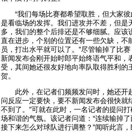
“我们每场比赛都希望取胜，但大家彼
是看临场的发挥。我们进攻并不差，但是
多，我们的整个后排还是不够细腻。应该
直在进步，个别的位置还有一些欠缺，不
员，打出水平就可以了。”尽管输掉了比赛
新闻发布会刚开始时郎平始终语气平和，
受，其间她还很友好地向率队取得胜利的
贺。
此外，在记者们频频发问时，她还开起
问反应一定要快，要不新闻发布会很快就
不到了。”可就在此时，一名记者的提问打
场和谐的气氛。该记者问道：“连续输掉了
接下来怎么对球队进行调整？”闻听此言，