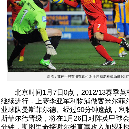
高清：苏神手球有图有真相 对手超辣老板娘助威
[保
北京时间1月7日0点，2012/13赛季
继续进行，上赛季亚军利物浦做客米尔菲
业球队曼斯菲尔德。经过90分钟鏖战，利物
斯菲尔德晋级，将在1月26日对阵英甲球
分钟，斯图里奇接谢尔维直塞攻入加盟利物