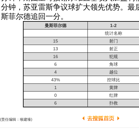
分钟，苏亚雷斯争议球扩大领先优势。最
斯菲尔德追回一分。
曼斯菲尔德
1-2
统计名称
15
射门
13
射正
16
犯规
6
角球
4
越位
43%
控球比
1
黄牌
0
红牌
6
扑救
(责任编辑：缑建臻)