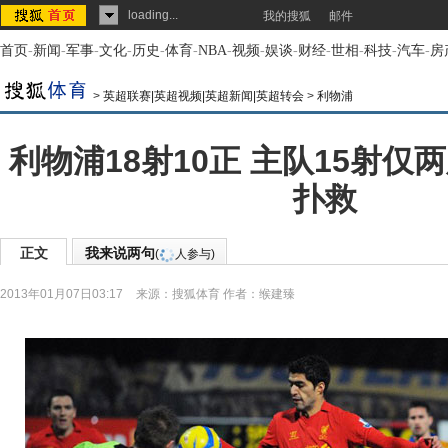
loading...
我的搜狐
邮件
首页
-
新闻
-
军事
-
文化
-
历史
-
体育
-
NBA
-
视频
-
娱谈
-
财经
-
世相
-
科技
-
汽车
-
房
>
英超联赛|英超视频|英超新闻|英超转会
>
利物浦
利物浦18射10正 主队15射仅
扑救
正文
我来说两句
(
人参与)
2013年01月07日03:17
来源：
搜狐体育
作者：缑建臻