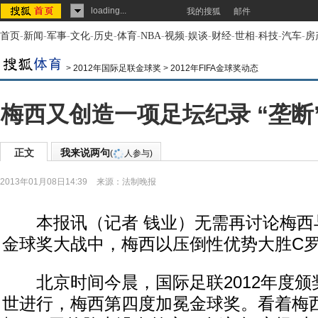
loading...
我的搜狐
邮件
首页
-
新闻
-
军事
-
文化
-
历史
-
体育
-
NBA
-
视频
-
娱谈
-
财经
-
世相
-
科技
-
汽车
-
房
>
2012年国际足联金球奖
>
2012年FIFA金球奖动态
梅西又创造一项足坛纪录 “垄断
正文
我来说两句
(
人参与)
2013年01月08日14:39
来源：
法制晚报
本报讯（记者 钱业）无需再讨论梅西
金球奖大战中，梅西以压倒性优势大胜C
北京时间今晨，国际足联2012年度颁
世进行，梅西第四度加冕金球奖。看着梅