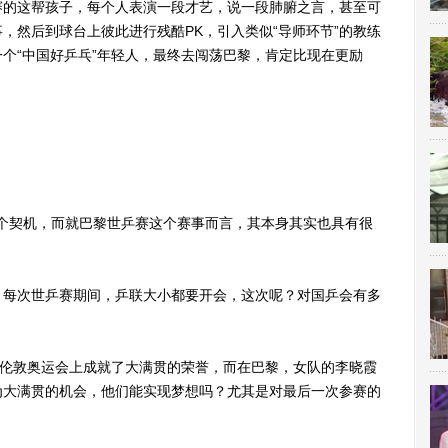
赛的这帮孩子，每个人表演一段才艺，说一段肺腑之言，甚至可
，然后到球台上彼此进行残酷PK，引入类似“导师环节”的教练
个“中国好乒乓”年轻人，最终去闯荡巴黎，肯定比现在更励
个契机，而就巴黎世乒赛这个赛事而言，其本身其实也具有很
每次世乒赛期间，乒联大小都要开会，这次呢？对国乒会有多
伦敦奥运会上成就了大满贯的荣誉，而在巴黎，女队的李晓霞
为大满贯的机会，他们能实现梦想吗？尤其是对最后一次参赛的