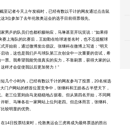
截至记者今天上午发稿时，已经有数以千计的网友通过点击鼠
龙这3位参加了去年伦敦奥运会的选手目前得票领先。
男乒的队员们也都积极响应，马琳甚至开玩笑说：“如果得
决赛上海队的比赛后，王励勤在给球迷签名时，也不忘提醒球
式开始前，通过微博发出倡议。张继科在微博上写道：“明天
将启动，这也是我们乒乓球队第三次创业中一次重要的尝试，希
的一票。我希望我能凭借真实的实力，不靠刷票，获得大家的认
这样才会促使我以后更加努力！”
几个小时内，已经有数以千计的网友参与了投票，20名候选
在4大门户网站的榜首位置竞争中，张继科和王皓各占半壁天下，
优。老三位置则由马龙稳稳地占据着。但从第四名开始，不同网
，许昕、马琳各在一家网站上位列老四。但总体而言，张继科、
有比较明显的优势。
14日投票结束时，伦敦奥运会三虎将成为最终票选的胜出