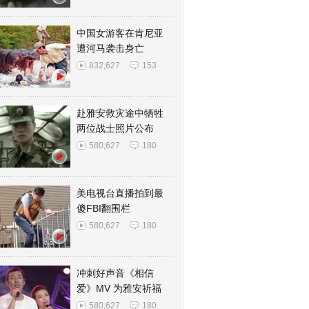
中国女游客在肯尼亚
遭河马袭击身亡
832,627
153
赴雅安救灾途中牺牲
两位战士照片公布
580,627
180
美电视台直播拍到最
傻FBI翻围栏
580,627
180
冲刺好声音《相信
爱》MV 为雅安祈福
580,627
180