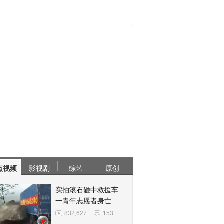
点视频
影视剧
综艺
原创
实拍滚石砸中救援车
一青年志愿者身亡
832,627
153