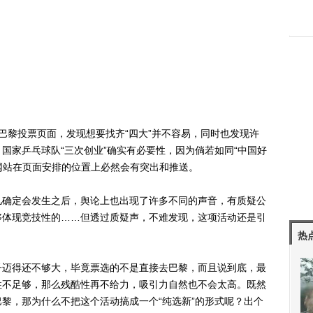
黎投票页面，发现想要找齐“四大”并不容易，同时也发现许
国家乒乓球队“三次创业”确实有必要性，因为倘若如同“中国好
，网站在页面安排的位置上必然会有突出和推送。
确定会发生之后，舆论上也出现了许多不同的声音，有质疑公
够体现竞技性的……但透过质疑声，不难发现，这项活动还是引
热
迈得还不够大，毕竟票选的不是直接去巴黎，而且说到底，最
性不足够，那么残酷性再不给力，吸引力自然也不会太高。既然
黎，那为什么不把这个活动搞成一个“纯选新”的形式呢？出个