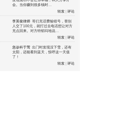
发现成功不会让你幸福，和人分享才
会。当你赚到很多钱时…
转发
|
评论
李英俊律师
哥们充话费输错号，替别
人交了100元，就打过去电话想让对方
充点回来。对方特郁闷地说…
转发
|
评论
急诊科于莺
出门时发现没下雪，还有
太阳，还能看到蓝天，惊呼这一天值
了！
转发
|
评论