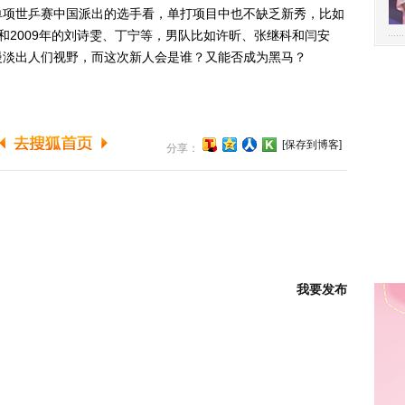
项世乒赛中国派出的选手看，单打项目中也不缺乏新秀，比如
姚彦和2009年的刘诗雯、丁宁等，男队比如许昕、张继科和闫安
慢淡出人们视野，而这次新人会是谁？又能否成为黑马？
[保存到博客]
分享：
我要发布