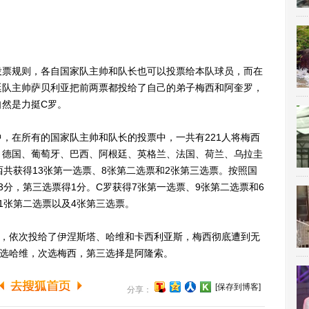
票规则，各自国家队主帅和队长也可以投票给本队球员，而在
廷队主帅萨贝利亚把前两票都投给了自己的弟子梅西和阿奎罗，
自然是力挺C罗。
在所有的国家队主帅和队长的投票中，一共有221人将梅西
、德国、葡萄牙、巴西、阿根廷、英格兰、法国、荷兰、乌拉圭
西共获得13张第一选票、8张第二选票和2张第三选票。按照国
3分，第三选票得1分。C罗获得7张第一选票、9张第二选票和6
1张第二选票以及4张第三选票。
，依次投给了伊涅斯塔、哈维和卡西利亚斯，梅西彻底遭到无
首选哈维，次选梅西，第三选择是阿隆索。
[保存到博客]
分享：