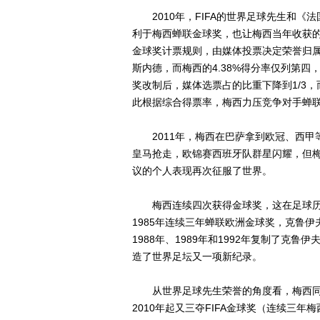
2010年，FIFA的世界足球先生和《法
利于梅西蝉联金球奖，也让梅西当年收获的
金球奖计票规则，由媒体投票决定荣誉归属
斯内德，而梅西的4.38%得分率仅列第
奖改制后，媒体选票占的比重下降到1/3，
此根据综合得票率，梅西力压竞争对手蝉
2011年，梅西在巴萨拿到欧冠、西甲等
皇马抢走，欧锦赛西班牙队群星闪耀，但梅
议的个人表现再次征服了世界。
梅西连续四次获得金球奖，这在足球历史上
1985年连续三年蝉联欧洲金球奖，克鲁伊夫
1988年、1989年和1992年复制了
造了世界足坛又一项新纪录。
从世界足球先生荣誉的角度看，梅西同样
2010年起又三夺FIFA金球奖（连续三