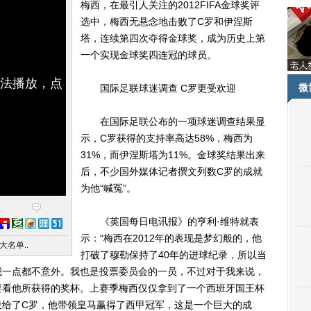
梅西，在最引人关注的2012FIFA金球奖评
选中，梅西无悬念地击败了C罗和伊涅斯
塔，连续第四次夺得金球奖，成为历史上第
一个实现金球奖四连冠的球员。
无法播放，点
微
国际足联球迷调查 C罗更受欢迎
在国际足联公布的一项球迷调查结果显
示，C罗获得的支持率高达58%，梅西为
31%，而伊涅斯塔为11%。金球奖结果出来
后，不少国外媒体记者撰文列数C罗的成就
为他“喊冤”。
《英国每日电讯报》的亨利·维特就表
示：“梅西在2012年的表现是梦幻般的，他
大名单..
打破了穆勒保持了40年的进球纪录，所以当
我一点都不意外。我也是投票委员会的一员，不过对于我来说，
要看他所获得的奖杯。上赛季梅西仅仅拿到了一个西班牙国王杯
投给了C罗，他带领皇马赢得了西甲冠军，这是一个巨大的成