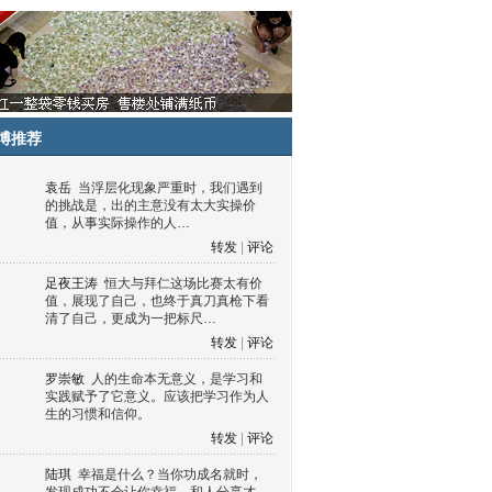
博推荐
袁岳
当浮层化现象严重时，我们遇到
的挑战是，出的主意没有太大实操价
值，从事实际操作的人…
转发
|
评论
足夜王涛
恒大与拜仁这场比赛太有价
值，展现了自己，也终于真刀真枪下看
清了自己，更成为一把标尺…
转发
|
评论
罗崇敏
人的生命本无意义，是学习和
实践赋予了它意义。应该把学习作为人
生的习惯和信仰。
转发
|
评论
陆琪
幸福是什么？当你功成名就时，