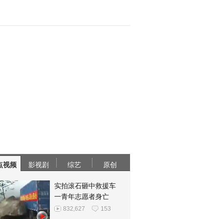
点视频
影视剧
综艺
原创
实拍滚石砸中救援车
一青年志愿者身亡
832,627
153