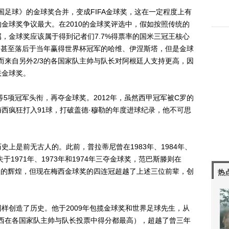
国足球》的金球奖合并，变成FIFA金球奖，这在一定程度上有
金球奖争议最大。在2010的金球奖评选中，假如按照传统的
，金球奖应该属于得到记者们7.7%得票率的国米三冠王核心
四，甚至落后于当年赢得世界杯冠军的哈维、伊涅斯塔，但是金球
而来自另外2/3的各国家队主帅与队长对阿根廷人支持更高，因
联金球奖。
5项冠军头衔，再夺金球奖。2012年，虽然西甲冠军被C罗的
西疯狂打入91球，打破盖德·穆勒的年度进球纪录，他不可思
是前无古人的。此前，普拉蒂尼曾在1983年、1984年、
于1971年、1973年和1974年三夺金球奖，范巴斯滕则在
克鲁伊夫的辉煌，但现在梅西金球奖的四连冠超越了上述三位前辈，创
热
创造了历史。他于2009年包揽金球奖和世界足球先生，从
年梅西在各国家队主帅与队长投票中得分都最高），超越了曾三年