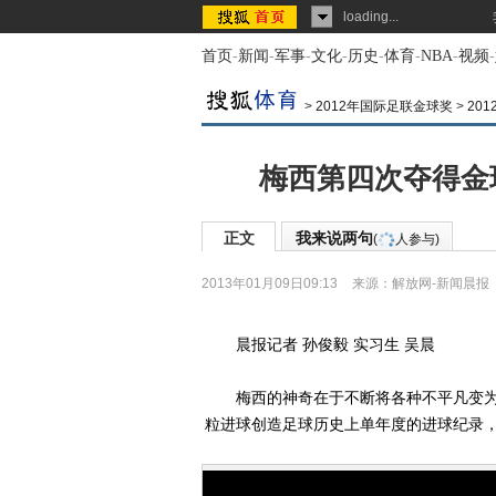
loading...
首页
-
新闻
-
军事
-
文化
-
历史
-
体育
-
NBA
-
视频
-
>
2012年国际足联金球奖
>
20
梅西第四次夺得金
正文
我来说两句
(
人参与)
2013年01月09日09:13
来源：
解放网-新闻晨报
晨报记者 孙俊毅 实习生 吴晨
梅西的神奇在于不断将各种不平凡变为平凡
粒进球创造足球历史上单年度的进球纪录，