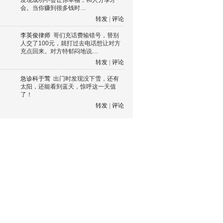
发现成功不会让你幸福，和人分享才
会。当你赚到很多钱时…
转发
|
评论
李英俊律师
哥们充话费输错号，替别
人交了100元，就打过去电话想让对方
充点回来。对方特郁闷地说…
转发
|
评论
急诊科于莺
出门时发现没下雪，还有
太阳，还能看到蓝天，惊呼这一天值
了！
转发
|
评论