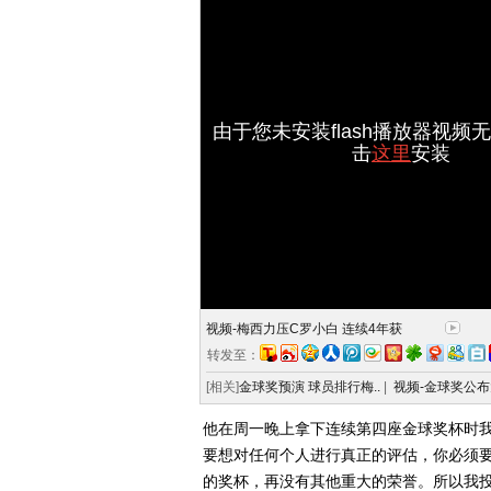
由于您未安装flash播放器视频
击
这里
安装
视频-梅西力压C罗小白 连续4年获
转发至：
[相关]
金球奖预演 球员排行梅..
|
视频-金球奖公布
他在周一晚上拿下连续第四座金球奖杯时
要想对任何个人进行真正的评估，你必须
的奖杯，再没有其他重大的荣誉。所以我