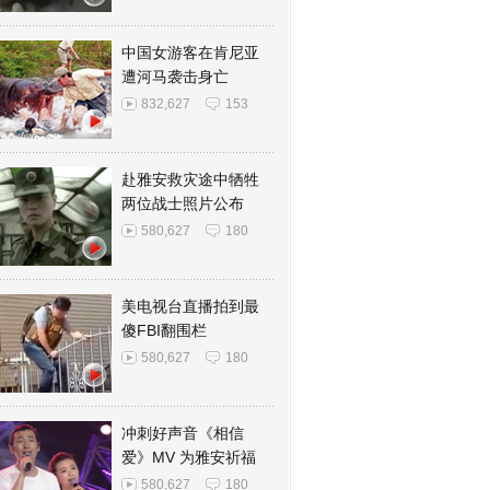
中国女游客在肯尼亚
遭河马袭击身亡
832,627
153
赴雅安救灾途中牺牲
两位战士照片公布
580,627
180
美电视台直播拍到最
傻FBI翻围栏
580,627
180
冲刺好声音《相信
爱》MV 为雅安祈福
580,627
180