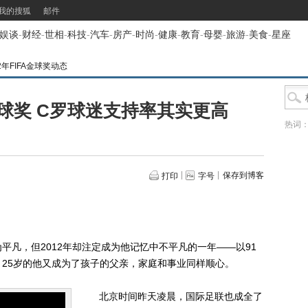
我的搜狐
邮件
娱谈
-
财经
-
世相
-
科技
-
汽车
-
房产
-
时尚
-
健康
-
教育
-
母婴
-
旅游
-
美食
-
星座
12年FIFA金球奖动态
球奖 C罗球迷支持率其实更高
热词
保存到博客
打印
字号
，但2012年却注定成为他记忆中不平凡的一年——以91
25岁的他又成为了孩子的父亲，家庭和事业同样顺心。
北京时间昨天凌晨，国际足联也成全了