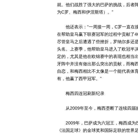
就。他们战胜了强大的巴萨的挑战，后者
为C罗、梅西和伊涅斯塔）。”
他还表示：“一周接一周，C罗一直在接
在帮助皇马赢下联赛冠军的过程中贡献了4
尽管皇马之后遭遇了些挫折，罗纳尔多还
头名。上赛季，他帮助皇马进入了欧冠半
定的，尤其是他在欧锦赛中的表现也相当
牙阵中并没有做出那么突出的贡献，而梅
自恋，和梅西相比不太像是一个能代表体育
有，他赢了西甲冠军。”
梅西四连冠刷新纪录
从2009年至今，梅西垄断了连续四届
2009年，巴萨成为六冠王，梅西成为
《法国足球》的金球奖和国际足联的世界