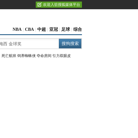
欢迎入驻搜狐媒体平台
NBA
|
CBA
|
中超
|
亚冠
|
足球
|
综合
：
死亡航班
饲养蜘蛛侠
夺命房间
引力双眼皮