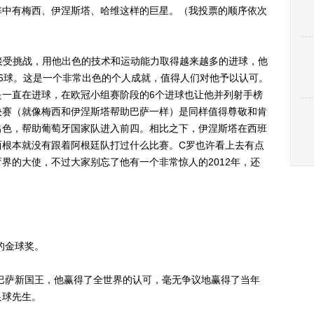
阵中有梅西、伊涅斯塔、哈维这样的巨星。（我投票的顺序依次
受挑战，用他出色的技术和运动能力取得越来越多的进球，他
6球。这是一个非常出色的个人成就，值得人们对他予以认可。
是一直在进球，在欧冠小组赛阶段的6个进球也让他并列射手榜
决赛（就像梅西和伊涅斯塔帮助巴萨一样）是同样值得尊敬和肯
出色，帮助葡萄牙国家队进入前四。相比之下，伊涅斯塔在西班
西根本就没有跟着阿根廷队打过什么比赛。C罗也许看上去有点
界的大使，不过大家别忘了他有一个非常惊人的2012年，还
的金球奖。
巴萨新国王，他赢得了全世界的认可，毫无争议地赢得了当年
足球先生。