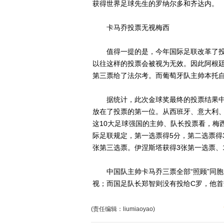
获得世界足球先生的罗纳尔多和齐达内。
卡马乔投票无视梅西
值得一提的是，今年国际足联改革了投
以往这样的投票会被视为无效。因此阿根
第三票给了法尔考。而葡萄牙队主帅本托
据统计，此次金球奖最终的投票结果中，
放在了投票的第一位。从西班牙、意大利
这10大足球强国的主帅、队长投票看，梅
际足联规定，第一选票得5分，第二选票得
张第三选票。伊涅斯塔获得3张第一选票、
中国队主帅卡马乔三票全部“照顾”同胞
视；而国足队长郑智则没有投给C罗，他
(责任编辑：liumiaoyao)