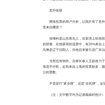
意外收获
网络投票的用户分析，让国乒有了意外收
竟来自哪里？
张继科是山东青岛人，在新浪上给他投票的
的骄傲，在他获得的选票中，有20%来自上
马琳是辽宁沈阳人，但他后来被引进广东汕头
当然也有例外。吉林长春人王皓效力于八一
海选手许昕，起初来自上海的投票较多，随
少的票数。
不管是打“家乡牌”，还是“全民牌”，这
（注：文中数字均为记者截稿时统计）