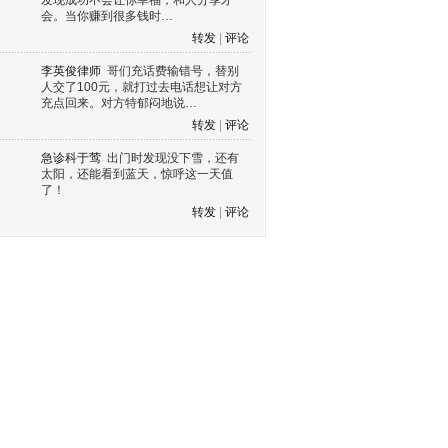
发现成功不会让你幸福，和人分享才
会。当你赚到很多钱时…
转发
|
评论
李英俊律师
哥们充话费输错号，替别
人交了100元，就打过去电话想让对方
充点回来。对方特郁闷地说…
转发
|
评论
急诊科于莺
出门时发现没下雪，还有
太阳，还能看到蓝天，惊呼这一天值
了！
转发
|
评论