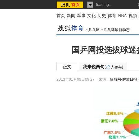
loading...
首页
-
新闻
-
军事
-
文化
-
历史
-
体育
-
NBA
-
视频
-
>
乒乓球
>
乒乓球最新动态
国乒网投选拔球迷
正文
我来说两句
(
人参与)
2013年01月09日09:27
来源：
解放网-解放日报