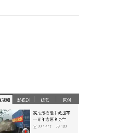
点视频
影视剧
综艺
原创
实拍滚石砸中救援车
一青年志愿者身亡
832,627
153