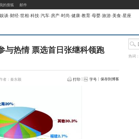
我的搜狐
邮件
娱谈
-
财经
-
世相
-
科技
-
汽车
-
房产
-
时尚
-
健康
-
教育
-
母婴
-
旅游
-
美食
-
星座
参与热情 票选首日张继科领跑
热词
保存到博客
作者：秦东颖
打印
字号