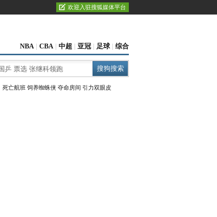
欢迎入驻搜狐媒体平台
NBA
|
CBA
|
中超
|
亚冠
|
足球
|
综合
：
死亡航班
饲养蜘蛛侠
夺命房间
引力双眼皮