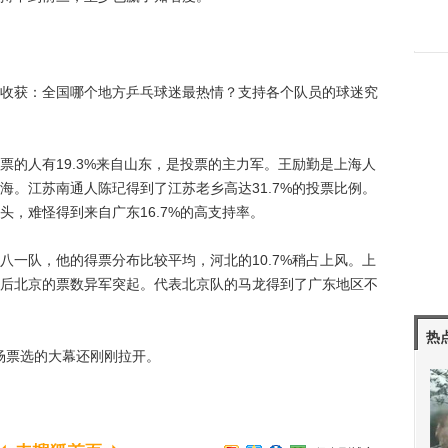
获：全国哪个地方乒乓球迷最热情？支持各个队员的球迷究
人有19.3%来自山东，是投票的主力军。王励勤是上海人
海。江苏南通人陈玘得到了江苏老乡高达31.7%的投票比例。
，难怪得到来自广东16.7%的高支持率。
队，他的得票分布比较平均，河北的10.7%稍占上风。上
后北京的票数异军突起。代表北京队的马龙得到了广东地区不
热
场票选的大幕还刚刚拉开。