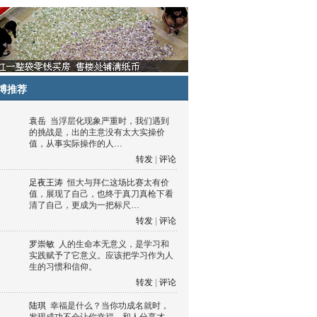
博推荐
袁岳
当浮层化现象严重时，我们遇到
的挑战是，出的主意没有太大实操价
值，从事实际操作的人…
转发
|
评论
足夜王涛
恒大与拜仁这场比赛太有价
值，展现了自己，也终于真刀真枪下看
清了自己，更成为一把标尺…
转发
|
评论
罗崇敏
人的生命本无意义，是学习和
实践赋予了它意义。应该把学习作为人
生的习惯和信仰。
转发
|
评论
陆琪
幸福是什么？当你功成名就时，