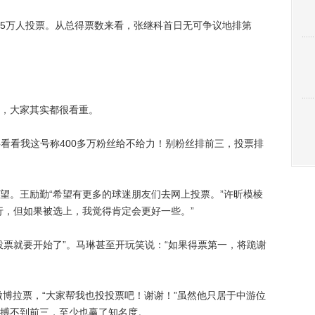
5万人投票。从总得票数来看，张继科首日无可争议地排第
，大家其实都很看重。
看看我这号称400多万粉丝给不给力！别粉丝排前三，投票排
。王励勤“希望有更多的球迷朋友们去网上投票。”许昕模棱
行，但如果被选上，我觉得肯定会更好一些。”
票就要开始了”。马琳甚至开玩笑说：“如果得票第一，将跪谢
博拉票，“大家帮我也投投票吧！谢谢！”虽然他只居于中游位
搏不到前三，至少也赢了知名度。