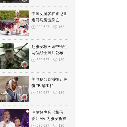
中国女游客在肯尼亚
遭河马袭击身亡
832,627
153
赴雅安救灾途中牺牲
两位战士照片公布
580,627
180
美电视台直播拍到最
傻FBI翻围栏
580,627
180
冲刺好声音《相信
爱》MV 为雅安祈福
580,627
180