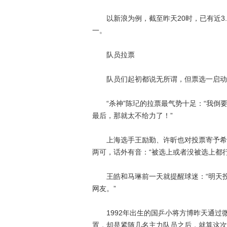
以新浪为例，截至昨天20时，已有近3.
一。
队员拉票
队员们起初都说无所谓，但票选一启动
“杀神”陈玘的拉票最气势十足：“我倒要
最后，那就太不给力了！”
上海选手王励勤、许昕也对投票寄予希望
两可，话外有音：“被选上或者没被选上都
王皓和马琳前一天就提醒球迷：“明天投
网友。”
1992年出生的国乒小将方博昨天通过微
置，却是紧随几名主力队员之后，就算这次