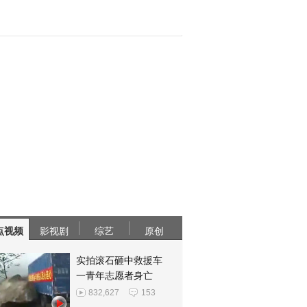
点视频
影视剧
综艺
原创
实拍滚石砸中救援车
一青年志愿者身亡
832,627
153