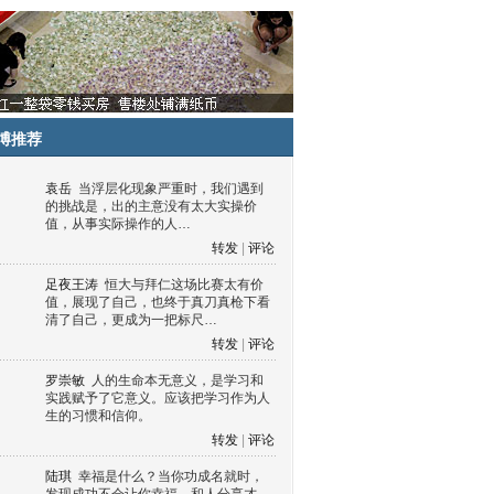
博推荐
袁岳
当浮层化现象严重时，我们遇到
的挑战是，出的主意没有太大实操价
值，从事实际操作的人…
转发
|
评论
足夜王涛
恒大与拜仁这场比赛太有价
值，展现了自己，也终于真刀真枪下看
清了自己，更成为一把标尺…
转发
|
评论
罗崇敏
人的生命本无意义，是学习和
实践赋予了它意义。应该把学习作为人
生的习惯和信仰。
转发
|
评论
陆琪
幸福是什么？当你功成名就时，