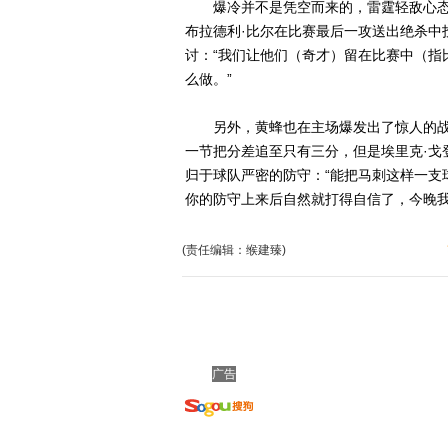
爆冷并不是凭空而来的，雷霆轻敌心态
布拉德利·比尔在比赛最后一攻送出绝杀中
讨：“我们让他们（奇才）留在比赛中（指
么做。”
另外，黄蜂也在主场爆发出了惊人的战斗
一节把分差追至只有三分，但是埃里克·戈
归于球队严密的防守：“能把马刺这样一支
你的防守上来后自然就打得自信了，今晚我
(责任编辑：缑建臻)
广告