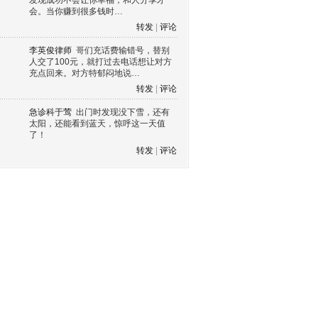
发现成功不会让你幸福，和人分享才
会。当你赚到很多钱时…
转发
|
评论
李英俊律师
哥们充话费输错号，替别
人交了100元，就打过去电话想让对方
充点回来。对方特郁闷地说…
转发
|
评论
急诊科于莺
出门时发现没下雪，还有
太阳，还能看到蓝天，惊呼这一天值
了！
转发
|
评论