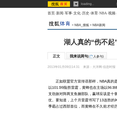
loading...
首页
-
新闻
-
军事
-
文化
-
历史
-
体育
-
NBA
-
视频
-
>
NBA_搜狐
>
NBA新闻
湖人真的“伤不起
正文
我来说两句
(
人参与)
2013年01月09日14:31
来源：
大洋网-信息时报
正如联盟官方宣传语那样，NBA真的是
以101∶99险胜雷霆，黄蜂也在主场以9
支劲旅对阵两支鱼腩部队，赢球应该是十
仗。要知道，上个月雷霆书写了13连胜的
季霸占过西部首位，而黄蜂在不久前才经历