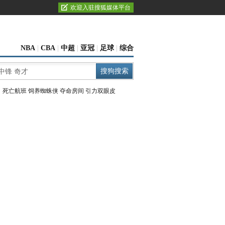
欢迎入驻搜狐媒体平台
NBA
|
CBA
|
中超
|
亚冠
|
足球
|
综合
：
死亡航班
饲养蜘蛛侠
夺命房间
引力双眼皮