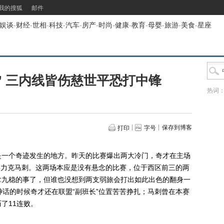
我的搜狐
邮件
娱谈
-
财经
-
世相
-
科技
-
汽车
-
房产
-
时尚
-
健康
-
教育
-
母婴
-
旅游
-
美食
-
星座
” 三内线皆伤慈世平恐打中锋
热词
保存到博客
打印
字号
一个奇迹发生的地方。昨天的比赛爆出两大冷门，奇才在主场
6∶88力克马刺。这两场本应是没有悬念的比赛，位于西区前三的两
拿九稳的事了，但谁也没想到两支弱旅会打出如此出色的翻身一
神话的时候奇才还在联盟“副班长”位置苦苦挣扎；马刺曾在本赛
了11连败。