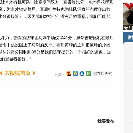
让奇才有机可乘，比赛期间双方一直紧咬比分，奇才探花新秀
投，为奇才锁定胜局。赛后杜兰特也为球队轻敌的态度作出检
比分很接近），因为我们对待他们没有足够重视，我们不能那
微
力，强悍的防守让马刺半场仅得41分，虽然吉诺比利在最后
登命中跳投阻止了马刺的反扑。赛后黄蜂的主帅把赢球的原因
球队的得分限制到88分是我们防守提升的一个很好的迹象，当
们就做得很好。”
[保存到博客]
分享：
我要发布