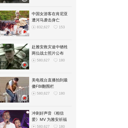
中国女游客在肯尼亚
遭河马袭击身亡
832,627
153
赴雅安救灾途中牺牲
两位战士照片公布
580,627
180
美电视台直播拍到最
傻FBI翻围栏
580,627
180
冲刺好声音《相信
爱》MV 为雅安祈福
580,627
180