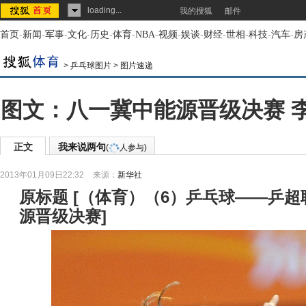
loading...
我的搜狐
邮件
首页
-
新闻
-
军事
-
文化
-
历史
-
体育
-
NBA
-
视频
-
娱谈
-
财经
-
世相
-
科技
-
汽车
-
房
>
乒乓球图片
>
图片速递
图文：八一冀中能源晋级决赛 
正文
我来说两句
(
人参与)
2013年01月09日22:32
来源：
新华社
原标题
[
（体育）（6）乒乓球——乒超
源晋级决赛
]