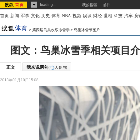
loading...
我的搜狐
邮件
首页
-
新闻
-
军事
-
文化
-
历史
-
体育
-
NBA
-
视频
-
娱谈
-
财经
-
世相
-
科技
-
汽车
-
房
>
第四届鸟巢欢乐冰雪季
>
鸟巢冰雪节图片
图文：鸟巢冰雪季相关项目介
正文
我来说两句
(
人参与)
2013年01月10日15:08