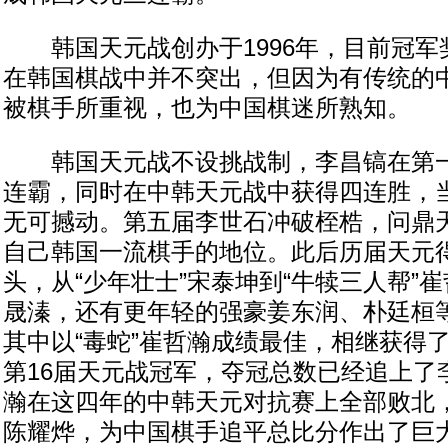
韩国天元战创办于1996年，目前冠军奖
在韩国棋战中并不突出，但因为有传统的
被棋手所重视，也为中国棋迷所熟知。
韩国天元战不设挑战制，李昌镐在第一
连霸，同时在中韩天元战中获得四连胜，
无可撼动。第五届李世石冲破桎梏，问鼎
自己韩国一流棋手的地位。此后历届天元
头，从“少年壮士”宋泰坤到“牛犊三人帮”
晟溱，还有更年轻的强豪姜东润、朴廷桓
其中以“毒蛇”崔哲瀚成绩最佳，相继获得了
第16届天元战冠军，夺冠总数已经追上了
瀚在这四年的中韩天元对抗赛上全部败北
陈耀烨，为中国棋手追平总比分作出了巨