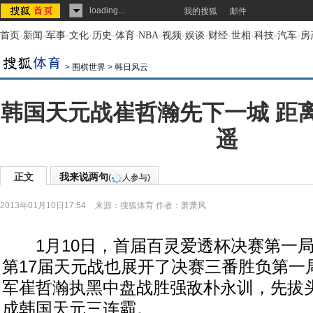
loading...
我的搜狐
邮件
首页
-
新闻
-
军事
-
文化
-
历史
-
体育
-
NBA
-
视频
-
娱谈
-
财经
-
世相
-
科技
-
汽车
-
房
>
围棋世界
>
韩日风云
韩国天元战崔哲瀚先下一城 距
遥
正文
我来说两句
(
人参与)
2013年01月10日17:54
来源：
搜狐体育
作者：萧萧风
1月10日，首届百灵爱透杯决赛第一局
第17届天元战也展开了决赛三番胜负第一
军崔哲瀚执黑中盘战胜强敌朴永训，先拔
成韩国天元三连霸。