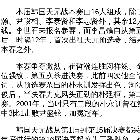
本届韩国天元战本赛由16人组成，除
瀚、尹畯相、李泰贤和李志贤外，其余12
线。李世石未报名参赛，而李昌镐自从第
后，时隔12年，首次出征天元预选赛，结
本赛之外。
本赛争夺激烈，崔哲瀚连胜闵祥然、金
位强敌，第五次杀进决赛，此前四次他全
边，从预选赛杀出的朴永训发挥出色，淘
俊后，半决赛力克风头正劲的朴廷桓，第
赛。2001年，当时只有二段的朴永训曾
中3比1击败尹盛铉，加冕冠军。
韩国天元战从第1届到第15届决赛都采用
年底进行的第16届决赛起改为三番胜负，