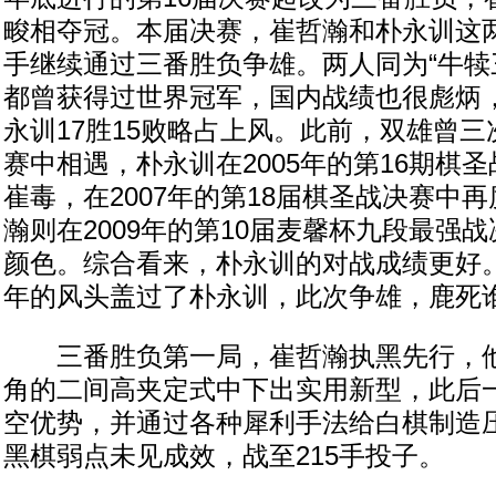
畯相夺冠。本届决赛，崔哲瀚和朴永训这
手继续通过三番胜负争雄。两人同为“牛犊
都曾获得过世界冠军，国内战绩也很彪炳
永训17胜15败略占上风。此前，双雄曾
赛中相遇，朴永训在2005年的第16期棋圣
崔毒，在2007年的第18届棋圣战决赛中再
瀚则在2009年的第10届麦馨杯九段最强战
颜色。综合看来，朴永训的对战成绩更好
年的风头盖过了朴永训，此次争雄，鹿死
三番胜负第一局，崔哲瀚执黑先行，他
角的二间高夹定式中下出实用新型，此后
空优势，并通过各种犀利手法给白棋制造
黑棋弱点未见成效，战至215手投子。