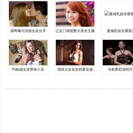
谢晖曝与洋妞女友分手
辽足门神迎娶大美女主播
曼城乳娃全裸遮
约翰逊女友野味十足
准状元女友似邻家女孩
马刺萝莉清纯可