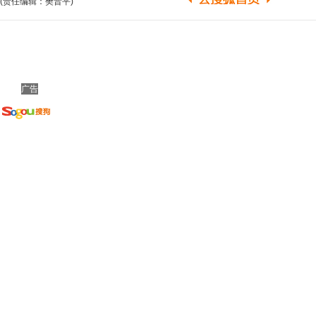
(责任编辑：樊晋平)
广告