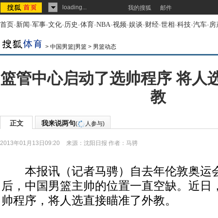
loading...
我的搜狐
邮件
首页
-
新闻
-
军事
-
文化
-
历史
-
体育
-
NBA
-
视频
-
娱谈
-
财经
-
世相
-
科技
-
汽车
-
房
>
中国男篮|男篮
>
男篮动态
篮管中心启动了选帅程序 将人
教
正文
我来说两句
(
人参与)
2013年01月13日09:20
来源：
沈阳日报
作者：马骋
本报讯（记者马骋）自去年伦敦奥运会
后，中国男篮主帅的位置一直空缺。近日
帅程序，将人选直接瞄准了外教。